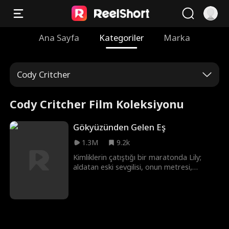
Ana Sayfa
Kategoriler
Marka
Cody Critcher
Cody Critcher Film Koleksiyonu
Gökyüzünden Gelen Eş
1.3M
9.2k
Kimliklerin çatıştığı bir maratonda Lily;
aldatan eski sevgilisi, onun metresi,
anneleri, yeni kraliyet talibi, gerçek aşkının
peşindeki kadınlar ve nihayetinde baskın
kayınvalideyle baş etmek zorunda! Lily
hepsinin üstesinden gelebilecek mi?