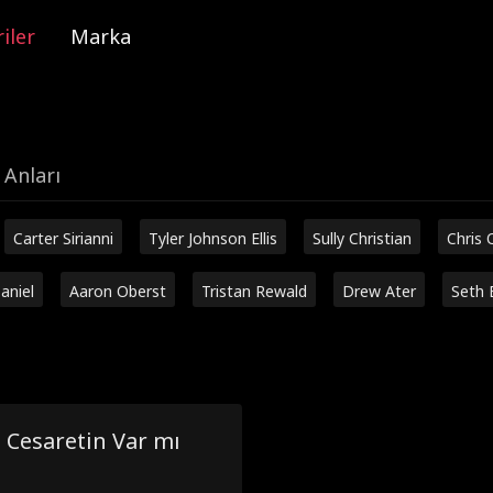
iler
Marka
 Anları
Carter Sirianni
Tyler Johnson Ellis
Sully Christian
Chris 
aniel
Aaron Oberst
Tristan Rewald
Drew Ater
Seth 
 Cesaretin Var mı