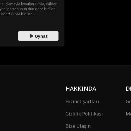
r suçlamayla kovulan Olivia, Wilder
k yeni patronunun dün gece birlikte
der! Olivia birlikte
heo kalması için ona meydan okur
kendine aşık edeceğini söylerken,
e dair bahse girer... Peki
 daha ne kadar dayanabilecektir?
Oynat
HAKKINDA
D
Hizmet Şartları
Ge
Gizlilik Politikası
Me
Bize Ulaşın