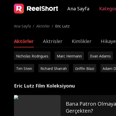
Ana Sayfa
Kategor
Ana Sayfa
/
Aktörler
/
Eric Lutz
Aktörler
Aktrisler
Kimlikler
Hikaye
Nicholas Rodrigues
Marc Hermann
Evan Adams
Tim Stein
Richard Sharrah
Griffin Blazi
Adam D
Eric Lutz Film Koleksiyonu
Bana Patron Olmaya
Gerçekten?