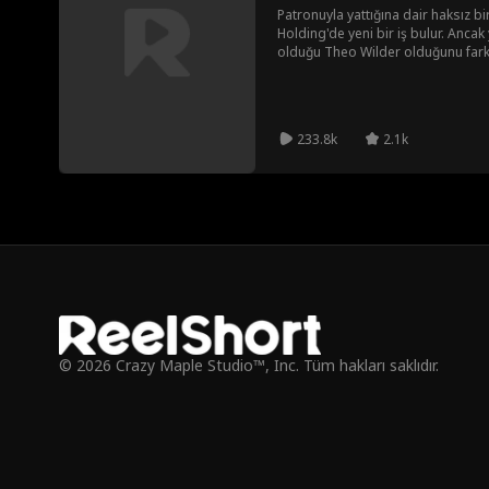
Patronuyla yattığına dair haksız bi
Holding'de yeni bir iş bulur. Anca
olduğu Theo Wilder olduğunu fark e
çalışamayacaklarını söylese de T
ve bir iddiaya girerler: Theo onu 
Olivia onun cazibesine direneceğin
patronunun kışkırtıcı hamlelerine
233.8k
2.1k
© 2026 Crazy Maple Studio™, Inc. Tüm hakları saklıdır.