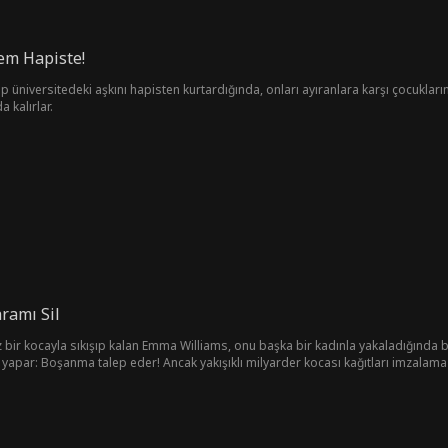
em Hapiste!
p üniversitedeki aşkını hapisten kurtardığında, onları ayıranlara karşı çocuklarını k
 kalırlar.
ramı Sil
siz bir kocayla sıkışıp kalan Emma Williams, onu başka bir kadınla yakaladığınd
i yapar: Boşanma talep eder! Ancak yakışıklı milyarder kocası kağıtları imzalamaz