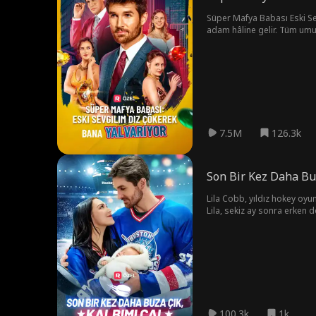
Süper Mafya Babası Eski Se
adam hâline gelir. Tüm umut
mafya babası olacaktır.
7.5M
126.3k
Son Bir Kez Daha Buz
Lila Cobb, yıldız hokey oyu
Lila, sekiz ay sonra erken d
vermek için her yerde Lilay
100.3k
1k