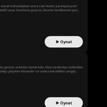
li olarak mahvolduktan sonra Cain Hunter, paramparça bir
teklif sunar. Sınavlarını geçerse, Bourne Sendikasının yeni
Oynat
u gecenin ardından hamile kalır. Ailesi tarafından reddedilen
akıp çalışırken Alexander ise onlara hak ettikleri sevgiyi
Oynat