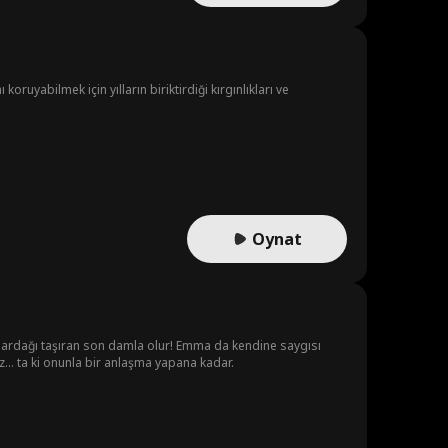
oruyabilmek için yılların biriktirdiği kırgınlıkları ve
Oynat
a bardağı taşıran son damla olur! Emma da kendine saygısı
... ta ki onunla bir anlaşma yapana kadar.