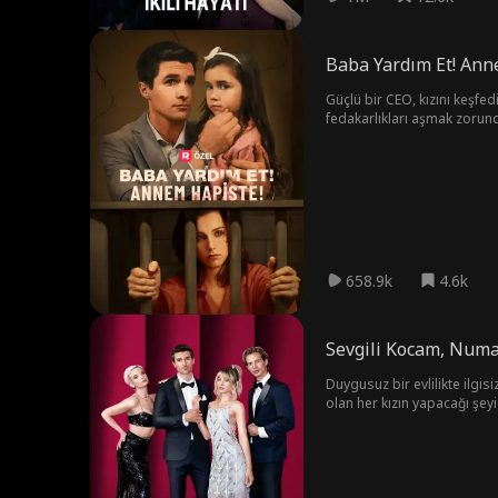
Baba Yardım Et! Ann
Güçlü bir CEO, kızını keşfedi
fedakarlıkları aşmak zorunda
658.9k
4.6k
Sevgili Kocam, Numa
Duygusuz bir evlilikte ilgi
olan her kızın yapacağı şey