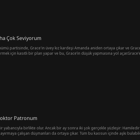
ha Çok Seviyorum
dönümü partisinde, Grace'in üvey kız kardeşi Amanda aniden ortaya çıkar ve Grace'
mek için kasıtlı bir plan yapar ve bu, Grace’in düşük yapmasına yol açar.Grace'
 acı gerçekle yüzleşmesidir. Sonunda Eric'ten boşanmaya karar verir.
oktor Patronum
bir yabancıyla birlikte olur. Ancak bir ay sonra iki şok gerçekle yüzleşir: Hamil
rı ayırmaya çalışan düşmanları da ortaya çıkar. Tüm bu kaosun içinde aşkı bulabil