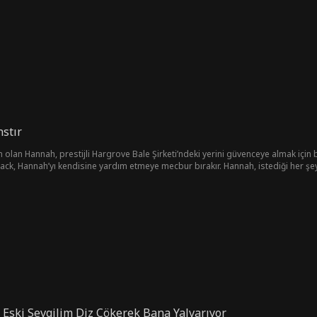
nstır
n olan Hannah, prestijli Hargrove Bale Şirketi’ndeki yerini güvenceye almak için bi
. Jack, Hannah’yı kendisine yardım etmeye mecbur bırakır. Hannah, istediği her şeyi
 teslim olduğunda, Jack uzaklaşır… Fakat ölümle birlikte yüzleştiklerinde, fark e
 Eski Sevgilim Diz Çökerek Bana Yalvarıyor