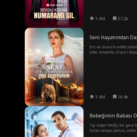
1.4M
57.2k
Seni Hayatımdan Da
Eric ve Grace'in evlilik yıl
eder. Amanda, Grace'i düşür
oradan ayrılır. Bu Grace'in
1.4M
16.4k
Bebeğimin Babası D
Tıp stajeri Molly, bir gece 
Sırları ortaya çıkınca, onla