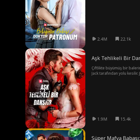
2.4M
22.1k
Aşk Tehlikeli Bir Da
Çiftlikte büyümüş bir baleri
Jack tarafından yolu kesilir
olarak görmektedir. Sonunda
1.9M
15.4k
Süper Mafya Babası: