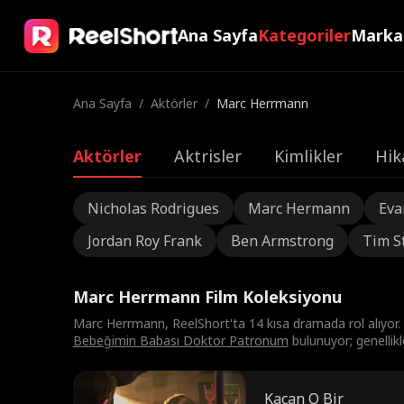
Ana Sayfa
Kategoriler
Marka
Ana Sayfa
/
Aktörler
/
Marc Herrmann
Aktörler
Aktrisler
Kimlikler
Hik
Nicholas Rodrigues
Marc Hermann
Eva
Jordan Roy Frank
Ben Armstrong
Tim S
Marc Herrmann Film Koleksiyonu
Marc Herrmann, ReelShort'ta 14 kısa dramada rol alıyor.
Bebeğimin Babası Doktor Patronum
bulunuyor; genellikl
Kaçan O Bir