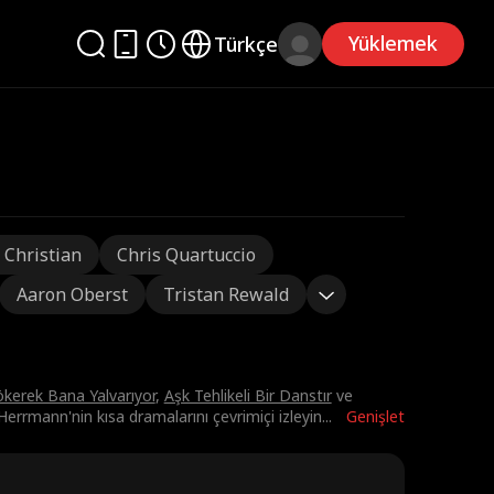
Yüklemek
Türkçe
 Christian
Chris Quartuccio
Aaron Oberst
Tristan Rewald
ökerek Bana Yalvarıyor
,
Aşk Tehlikeli Bir Danstır
ve
Herrmann'nin kısa dramalarını çevrimiçi izleyin
...
Genişlet