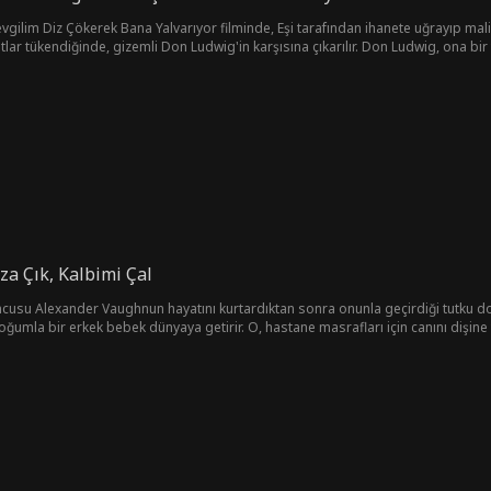
vgilim Diz Çökerek Bana Yalvarıyor filminde, Eşi tarafından ihanete uğrayıp ma
lar tükendiğinde, gizemli Don Ludwig'in karşısına çıkarılır. Don Ludwig, ona bir 
a Çık, Kalbimi Çal
ncusu Alexander Vaughnun hayatını kurtardıktan sonra onunla geçirdiği tutku dol
oğumla bir erkek bebek dünyaya getirir. O, hastane masrafları için canını dişine t
ı aramaktadır. Peki çok geç olmadan onları bulabilecek mi?