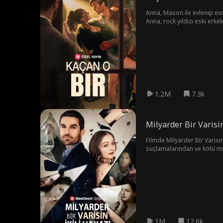
Anna, Mason ile evlenip evd
Anna, rock yıldızı eski erke
Anna en derin arzularıyla 
1.2M
7.3k
Milyarder Bir Varisin
Filmde Milyarder Bir Varisin İkili Hayatı, Üç yıllık evliliğin ardından CEO Wes Sterling, karısı Kira'nın hile yapan bir altın arayıcısı olduğuna ikna olur. Wes'in
suçlamalarından ve kötü mu
hatasını yaptığını anladığı
1M
12.6k