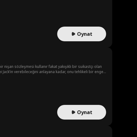
Oynat
r nişan sözleşmesi kullanır fakat yakışıklı bir suikastçı olan
 Jack’in verebileceğini anlayana kadar, onu tehlikeli bir engel
derler ki, hayat gerçek aşkı boşa harcamak için çok kısa.
Oynat