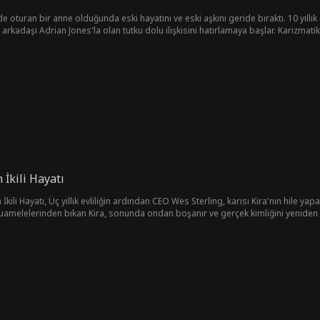
e oturan bir anne olduğunda eski hayatını ve eski aşkını geride bıraktı. 10 yıllı
k arkadaşı Adrian Jones'la olan tutku dolu ilişkisini hatırlamaya başlar. Karizmati
yüzleşmek ve geçmişiyle bugünü arasında seçim yapmak zorunda kalır.
 İkili Hayatı
amelelerinden bıkan Kira, sonunda ondan boşanır ve gerçek kimliğini yeniden b
nda ne yapacak? Kira bunu ona ödetecek mi... yoksa ona yeniden mi aşık olacak?