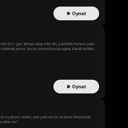
Oynat
ten Eric'i geri almayı talep eder Bu, partideki herkesi şoke
e bakmak yerine, kocası Amanda'yı kucağına alarak birlikte
Oynat
edir ve o yabancı adam, yeni patronu Dr. Graham Weston'dır.
ecekler mi?