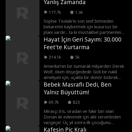
Yanlış Zamanda
en güçlü kurt ve onun düşmanı olan Saxon
Blackmoor ile bir kader bağıdır.
177.7k
1.3k
İstemediği kurt onu kurtarabilen tek kişi
olabilir.
Sophie Tisdale'in son sınıf bitmeden
bekaretini kaybetmek için kusursuz bir
planı vardır... ta ki müstakbel partnerinin
bu anı videoya çekmek için iddiaya
Hayat İçin Geri Sayım: 30.000
girdiğini öğrenene kadar. Onu uyaran kişi,
Feet'te Kurtarma
kahvecisinin yakışıklı müdavimi ve yeni
jinekoloğu Luke'tur. Kampüs
314.1k
5k
jinekoloğundan hoşlanmak ne kadar yanlış
olabilir ki... peki Sophie'nin neden pek
Amerika’nın bir numaralı milyarderi Derek
umurunda değil?
Wolf, ölüm döşeğindedir. Gizli bir nakil
ameliyatı için, uçakla bir donör böbrek
getirmesi amacıyla seçkin cerrah Shaun’u
Bebek Masraflı Dedi, Ben
tutar. Ancak, Derek’in torunu Erik ile nişanlı
Yalnız Büyüttüm!
olan Jessica’nın annesi Kim, tuvalete
gidince uçuş gecikir. Shaun acele etmeleri
69.7k
823
için ısrar ettiğind Jessica onu aşağılar.
Uçak havalandıktan sonra Kim kalp krizi
Mirasçı Iris, sıradan ve fakir biri olan
geçirir. Shaun onu kurtarır, bu sırada
Dorian ile evlenmek için aile servetinden
kaburgalarını kırar. Nankör Jessica,
vazgeçer. Üç yıl sonra ilk çocuğunu
Shaun’dan küçük düşürücü bir şekilde özür
kucağına almaya hazırlanırken, kontrol
Kafesin Piç Kralı