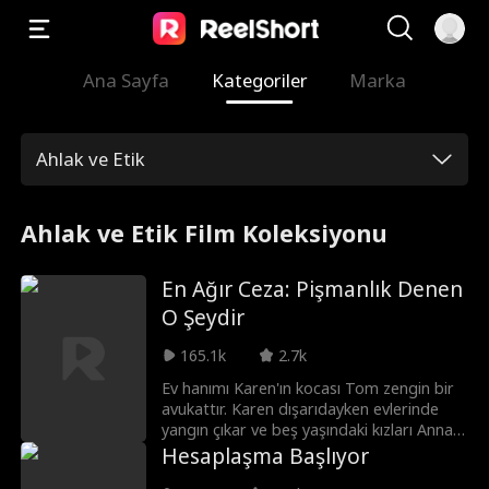
Ana Sayfa
Kategoriler
Marka
Ahlak ve Etik
Ahlak ve Etik Film Koleksiyonu
En Ağır Ceza: Pişmanlık Denen
O Şeydir
165.1k
2.7k
Ev hanımı Karen'ın kocası Tom zengin bir
avukattır. Karen dışarıdayken evlerinde
yangın çıkar ve beş yaşındaki kızları Anna
düşerek ölümcül şekilde yaralanır.
Hesaplaşma Başlıyor
Yardımsever Merry, itfaiye şefi Bob'un