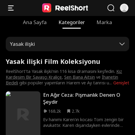
Ana Sayfa
Kategoriler
Marka
Yasak ilişki
Yasak ilişki Film Koleksiyonu
ReelShort'ta Yasak ilişki'nin 116 kısa dramasını keşfedin.
Kız
Kardeşim Bir Savaşçı Kraliçe
,
Sen Bana Aitsin
ve
İhanetin
Bedeli
gibi popüler yapımların Harem ve Ay tanrısı u
...
Genişlet
En Ağır Ceza: Pişmanlık Denen O
Şeydir
168.2k
2.7k
Ev hanımı Karen'ın kocası Tom zengin bir
avukattır. Karen dışarıdayken evlerinde
yangın çıkar ve beş yaşındaki kızları Anna