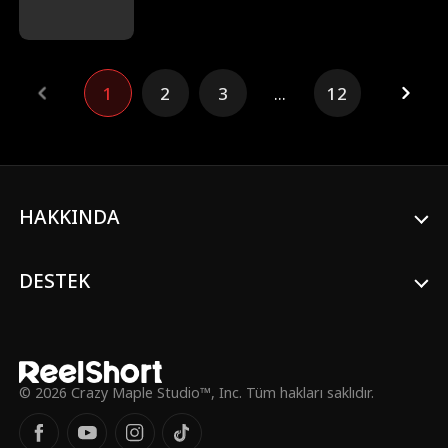
gönderene kadar. Onların gerçek yüzlerini
gören Nicole, herkese gerçek bir kraliçe
olduğunu göstermeye karar verir.
1
2
3
...
12
HAKKINDA
DESTEK
© 2026 Crazy Maple Studio™, Inc. Tüm hakları saklıdır.