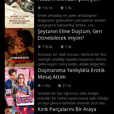
150.1k
1.3k
Erkek arkadaşı en yakın arkadaşının
düğününe gidecekleri yolculuktan aniden
vazgeçince Samantha Smiles, Los
Angeles'tan New York'a uzanan o uzun
Şeytanın Eline Düştüm, Geri
yolu son beş yıldır unutmaya çalıştığı
Dönebilecek miyim?
çocukla gitmek zorunda kalır. Gizli bir yaz
gecesini paylaştığı o çocukla. Tüm ilklerini
778.6k
7.4k
yaşamasına izin verdiği o çocukla:
Namıdiğer en yakın arkadaşının abisi
Acımasız bir silah tüccarı, ölümcül bir Rus
Tristan Montgomery! Sadakat ile Tristan'a
ruletiyle sınadığı nişanlısı başarısız olunca
karşı yeniden alevlenen (ve belki de
gelini kaçırır. Genç kadın, ahlaki değerleri
karşılıklı olan?) duyguları arasında kalan
ile kendisini elde etmek için sınır
Düşmanıma Yanlışlıkla Erotik
Samantha bir seçim yapmak zorundadır:
tanımayan bu tehlikeli adama duyduğu
Mesaj Attım
Başkaları için yaşamaya devam mı edecek,
çekim arasında kalır.
yoksa hayatında bir kez olsun kendisi için
1.9M
27.1k
bir şey mi yapacak?!
Sıradan bir lise öğrencisi olan Evelyn,
popüler bir hokey oyuncusuna aşık olduğu
ortaya çıkınca herkesin önünde rezil olur.
Yıkılmış hâlde, onun dikkatini çekmek için
Kırık Parçalarını Bir Araya
anonim olarak çıplak fotoğraflar