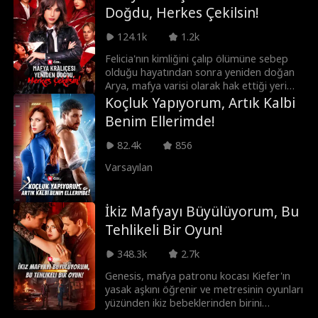
yaralanmasına neden olunca, Skylar ya
Doğdu, Herkes Çekilsin!
onun asistanı olmak zorunda kalır ya da
kendi spor geleceğini kaybetme riskiyle
124.1k
1.2k
karşı karşıya kalır. Zorla bir araya gelen
ikilinin rekabeti, inkar edilemez bir kimyaya
Felicia'nın kimliğini çalıp ölümüne sebep
dönüşür. Fakat okul, gelecek sezon
olduğu hayatından sonra yeniden doğan
yalnızca tek bir spor programının devam
Arya, mafya varisi olarak hak ettiği yeri
edeceğini açıkladığında, Skylar ve Mason,
almaya kararlıdır. Geçmişteki dövüş
Koçluk Yapıyorum, Artık Kalbi
zaferi kendi hayallerini yıkabilecek tek
becerilerini kullanarak gizlice ilerler;
Benim Ellerimde!
kişiye âşık olmak üzere olduklarını fark
arkadaşlarını korurken her fırsatta
ederler.
Felicia'yı zekasıyla ezip küçük düşürmek
82.4k
856
için harekete geçer. Peki herkes onun
gerçek mafya varisi olduğunu ne zaman
Varsayılan
anlayacak?
İkiz Mafyayı Büyülüyorum, Bu
Tehlikeli Bir Oyun!
348.3k
2.7k
Genesis, mafya patronu kocası Kiefer'ın
yasak aşkını öğrenir ve metresinin oyunları
yüzünden ikiz bebeklerinden birini
kaybeder. Onu polise ihbar edip