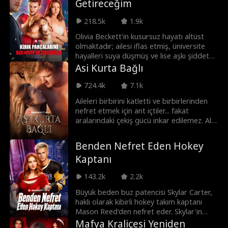
Getireceğim
göndermeye cesaret eder. Ama
fotoğrafları yanlışlıkla, onu sürekli alaya
218.5k
1.9k
alan hokey takımının kaptanı Colton’a
gönderir. Peki şimdi ne olacak?
Olivia Beckett'in kusursuz hayatı altüst
olmaktadır; ailesi iflas etmiş, üniversite
hayalleri suya düşmüş ve lise aşkı şiddet
yanlısı birine dönüşmüştür. Derken,
Asi Kurta Bağlı
geçmişinden kaçmak için geceleri barda
çalışan, yükselişteki boksör Sebastian
724.4k
7.1k
'Bash' McDaniels devreye girer. Bash,
Aileleri birbirini katletti ve birbirlerinden
Olivia'yı eski sevgilisinden kurtardığında
nefret etmek için ant içtiler... fakat
aralarında bir kıvılcım çakar. Ancak tehlike
aralarındaki çekiş gücü inkar edilemez. Alfa
yaklaşırken Bash, hayalleri ile kendisini
prenses Maeve krallığın vahşi savaş koleji
mahvedebilecek bu kızı kurtarmak
olan Luperiom'a hayatta kalmaya azimli
arasında bir seçim yapmak zorunda kalır.
Benden Nefret Eden Hokey
bir şekilde girer. Beklemediği şey oradaki
Kaptanı
en güçlü kurt ve onun düşmanı olan Saxon
Blackmoor ile bir kader bağıdır.
143.2k
2.2k
İstemediği kurt onu kurtarabilen tek kişi
olabilir.
Büyük beden buz patencisi Skylar Carter,
haklı olarak kibirli hokey takım kaptanı
Mason Reed'den nefret eder. Skylar'ın
takıma yaptığı şaka Mason'ın
Mafya Kraliçesi Yeniden