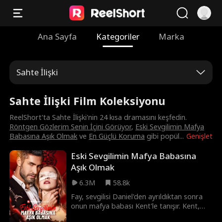
Ana Sayfa
Kategoriler
Marka
Sahte İlişki
Sahte İlişki Film Koleksiyonu
ReelShort'ta Sahte İlişki'nin 24 kısa dramasını keşfedin.
Röntgen Gözlerim Senin İçini Görüyor
,
Eski Sevgilimin Mafya
Babasına Aşık Olmak
ve
En Güçlü Koruma
gibi popül
...
Genişlet
Eski Sevgilimin Mafya Babasına
Aşık Olmak
6.3M
58.8k
Fay, sevgilisi Daniel'den ayrıldıktan sonra
onun mafya babası Kent'le tanışır. Kent,
Fay'ın gerçek babasının mafya lideri