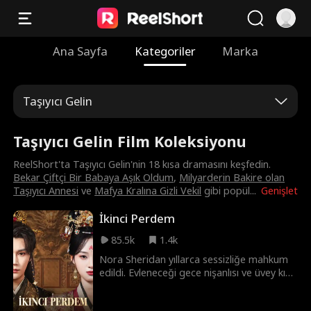
Ana Sayfa
Kategoriler
Marka
Taşıyıcı Gelin
Taşıyıcı Gelin Film Koleksiyonu
ReelShort'ta Taşıyıcı Gelin'nin 18 kısa dramasını keşfedin.
Bekar Çiftçi Bir Babaya Aşık Oldum
,
Milyarderin Bakire olan
Taşıyıcı Annesi
ve
Mafya Kralına Gizli Vekil
gibi popül
...
Genişlet
İkinci Perdem
85.5k
1.4k
Nora Sheridan yıllarca sessizliğe mahkum
edildi. Evleneceği gece nişanlısı ve üvey kız
kardeşi onu acımasızca katletti. Fakat ölüm
sadece bir başlangıçtı. İdamından hemen