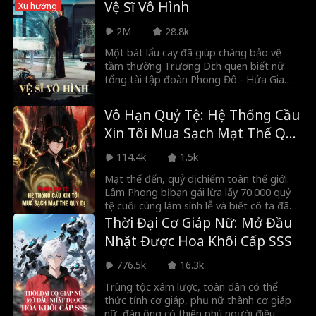
Vệ Sĩ Vô Hình
Xu hướng
hôn với chính người anh em thân nhất của
anh. Đúng lúc ấy, Cố Lương Nguyệt – nữ
2M
28.8k
tổng tài bá đạo của tập đoàn Cố Thị –
tình cờ chứng kiến tất cả. Vì cảm động
Một bát lẩu cay đã giúp chàng bảo vệ
trước sự lương thiện và chân thành của
tầm thường Trương Dịch quen biết nữ
Lý Bình An, cô quyết định cùng anh kết
tổng tài tập đoàn Phong Đô - Hứa Gia
hôn chớp nhoáng, đăng ký kết hôn ngay
Duẫn. Sau một lần bị điện giật ngoài ý
tại chỗ…
muốn, sức mạnh tu luyện do ông nội Lâm
Vô Hạn Quỷ Tệ: Hệ Thống Cầu
Sương truyền lại trong cơ thể anh bất
Xin Tôi Mua Sạch Mạt Thế Quỷ
ngờ thức tỉnh, từ đó từng bước vùng dậy.
Nhà họ Lâm thì sao chứ? Nhà họ Hứa đã
Dị
114.4k
1.5k
là gì? Với Trương Dịch tôi, chỉ nhìn thực
lực, không nhìn xuất thân. Không phục?
Mạt thế đến, quỷ dị chiếm toàn thế giới.
Dùng nắm đấm mà nói chuyện!
Lâm Phong bị bạn gái lừa lấy 70.000 quỷ
tệ cuối cùng làm sính lễ và biết cô ta đã
ngoại tình từ lâu. Anh mất cả tình lẫn tiền,
Thời Đại Cơ Giáp Nữ: Mở Đầu
vô tình đánh thức hệ thống Bạo Phú, dựa
Nhặt Được Hoa Khôi Cấp SSS
vào hàng nghìn tỷ quỷ tệ để hô mưa gọi
gió ở thế giới mới, điên cuồng vả mặt cô
776.5k
16.3k
bạn gái cũ hám tiền...
Trùng tộc xâm lược, toàn dân có thể
thức tỉnh cơ giáp, phụ nữ thành cơ giáp
nữ, đàn ông có thiên phú người điều