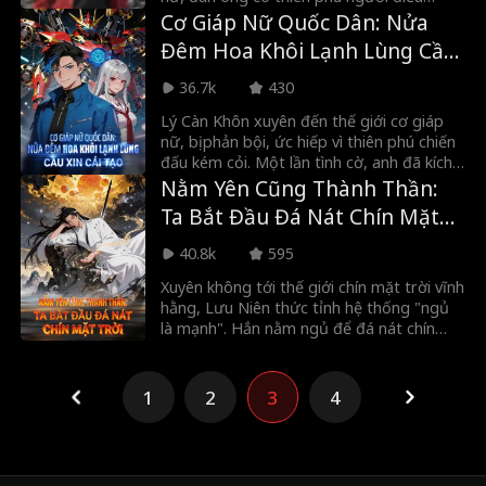
khiển. Lục Phàm thức tỉnh thiên phú cấp
Cơ Giáp Nữ Quốc Dân: Nửa
3SSS, từ đó ký khế ước với nhiều cơ giáp
Đêm Hoa Khôi Lạnh Lùng Cầu
nữ cấp 3SSS, quét sạch trùng tộc!
Xin Cải Tạo
36.7k
430
Lý Càn Khôn xuyên đến thế giới cơ giáp
nữ, bị phản bội, ức hiếp vì thiên phú chiến
đấu kém cỏi. Một lần tình cờ, anh đã kích
hoạt hệ thống cải tạo cơ giáp nữ thần
Nằm Yên Cũng Thành Thần:
thánh. Nhờ hệ thống giúp sức, Lý Càn
Ta Bắt Đầu Đá Nát Chín Mặt
Khôn đã lấy lại được tài sản, lập nên quân
Trời
đoàn cơ giáp nữ, hủy diệt thế lực tà ác,
40.8k
595
giải cứu thế giới.
Xuyên không tới thế giới chín mặt trời vĩnh
hằng, Lưu Niên thức tỉnh hệ thống "ngủ
là mạnh". Hắn nằm ngủ để đá nát chín
mặt trời, tiêu diệt mọi kẻ phá hoại, thực
chất là thần sáng thế, hợp nhất với bóng
của mình, lập lại trật tự ngày đêm, hóa
1
2
3
4
trăng vàng, chìm vào giấc ngủ để bảo vệ
Cửu Châu.