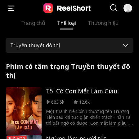
Trang chủ
Thể loại
Thương hiệu
Truyền thuyết đô thị
Phim có tâm trạng Truyền thuyết đô
thị
Tôi Có Con Mắt Làm Giàu
683.5k
12.6k
Một thanh niên bình thường tên Trương
Tiến sau khi tức giận khiển trách Thần Tài
thì bất ngờ có được "Con mắt làm giàu".
Giám định báu vật để đổi đời, phá vỡ âm
mưu, hợp sức với CEO lạnh lùng là Phan
Ngừng làm người tốt
Xu hướng