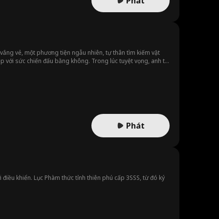
Phát
vắng vẻ, một phương tiện ngẫu nhiên, tự thân tìm kiếm vật
 với sức chiến đấu bằng không. Trong lúc tuyệt vọng, anh ta
cấp robot hút bụi của mình, thêm chức năng thăm dò cho robot,
trở thành người xếp hạng nhất ở mọi bảng xếp hạng.
Phát
 điều khiển. Lục Phàm thức tỉnh thiên phú cấp 3SSS, từ đó ký