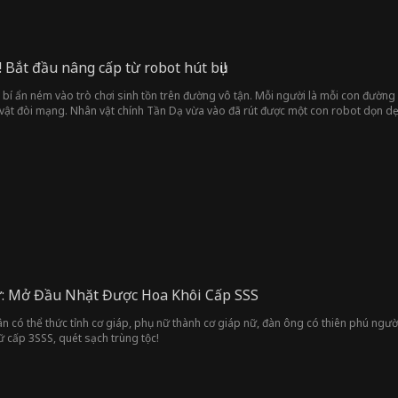
 Bắt đầu nâng cấp từ robot hút bụi!
bí ẩn ném vào trò chơi sinh tồn trên đường vô tận. Mỗi người là mỗi con đường 
vật đòi mạng. Nhân vật chính Tần Dạ vừa vào đã rút được một con robot dọn dẹp
chủ, có thể tiến hoá, cường hoá, hợp thành vạn vật. Tần Dạ nhờ vào việc nâng 
h và từng bước cường hoá robot để hoàn thành hành trình sinh tồn của mình, 
ữ: Mở Đầu Nhặt Được Hoa Khôi Cấp SSS
n có thể thức tỉnh cơ giáp, phụ nữ thành cơ giáp nữ, đàn ông có thiên phú người
ữ cấp 3SSS, quét sạch trùng tộc!