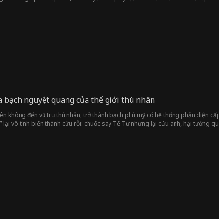
a bạch nguyệt quang của thế giới thú nhân
n không đến vũ trụ thú nhân, trở thành bạch phú mỹ có hệ thống phản diện cấp 
” lại vô tình biến thành cứu rỗi: chuốc say Tế Tư nhưng lại cứu anh, hại tướng 
ng động trước sự dịu dàng ẩn sau vẻ ngoài độc ác. Khi các nam chính cùng hội tụ
y?