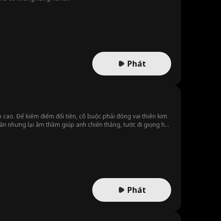
Phát
cao. Để kiếm điểm đổi tiền, cô buộc phải đóng vai thiên kim
quân nhưng lại âm thầm giúp anh chiến thắng, tước đi giọng hát
, Sở Viện bàng hoàng: vốn phải chọc giận cả đám, sao lại
Phát