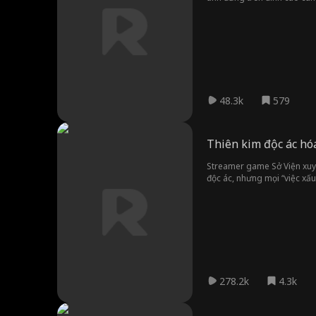
48.3k
579
Thiên kim độc ác hó
Streamer game Sở Viện xuyê
độc ác, nhưng mọi “việc xấu
của người cá lại bảo vệ anh khỏi bị chà đạp. Cô đấu trí với em gái cùng cha khác mẹ và cố hoàn thành nhiệm vụ,nhưng kế hoạch liên tục “lật kèo”. Những người đáng lẽ
phải hận cô nhất lại dần ru
thành ra đều si mê mình vậ
278.2k
4.3k