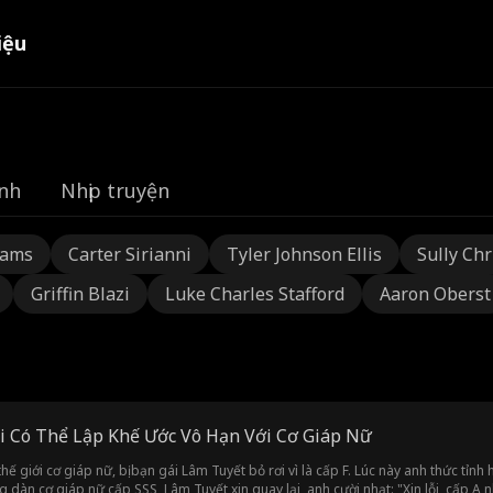
iệu
nh
Nhịp truyện
dams
Carter Sirianni
Tyler Johnson Ellis
Sully Chr
Griffin Blazi
Luke Charles Stafford
Aaron Oberst
ôi Có Thể Lập Khế Ước Vô Hạn Với Cơ Giáp Nữ
ế giới cơ giáp nữ, bị bạn gái Lâm Tuyết bỏ rơi vì là cấp F. Lúc này anh thức tỉ
 dàn cơ giáp nữ cấp SSS, Lâm Tuyết xin quay lại, anh cười nhạt: "Xin lỗi, cấp A 