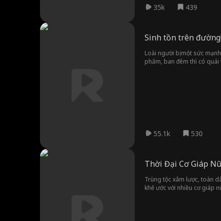
35k
439
Sinh tồn trên đường!
Loài người bị một sức mạnh 
phẩm, ban đêm thì có quái 
thức tỉnh hệ thống tạo vật 
thăm dò vật phẩm xung quan
55.1k
530
Thời Đại Cơ Giáp N
Trùng tộc xâm lược, toàn dâ
khế ước với nhiều cơ giáp n