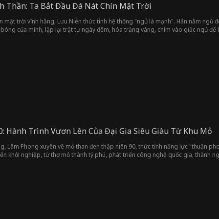
 Thần: Ta Bắt Đầu Đá Nát Chín Mặt Trời
n mặt trời vĩnh hằng, Lưu Niên thức tỉnh hệ thống "ngủ là mạnh". Hắn nằm ngủ để đ
 bóng của mình, lập lại trật tự ngày đêm, hóa trăng vàng, chìm vào giấc ngủ để
0: Hành Trình Vươn Lên Của Đại Gia Siêu Giàu Từ Khu Mỏ
ng, Lâm Phong xuyên về mỏ than đen thập niên 90, thức tỉnh năng lực "thuận phong
yển khởi nghiệp, từ thợ mỏ thành tỷ phú, phát triển công nghệ quốc gia, thành ng