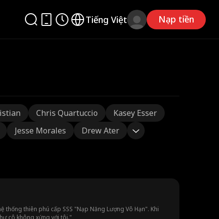
Nạp tiền
Tiếng Việt
istian
Chris Quartuccio
Kasey Esser
Jesse Morales
Drew Ater
nh hệ thống thiên phú cấp SSS "Nạp Năng Lượng Vô Hạn". Khi
như cô không xứng với tôi."