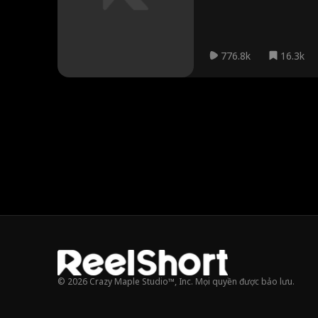
776.8k
16.3k
© 2026 Crazy Maple Studio™, Inc. Mọi quyền được bảo lưu.