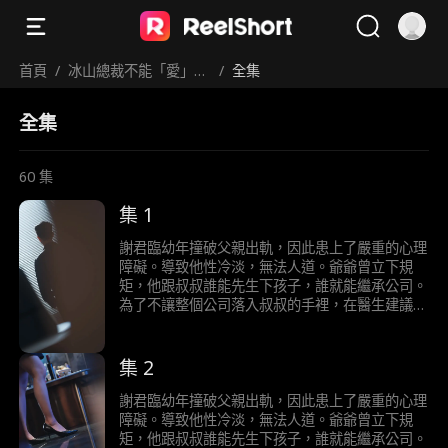
首頁
/
冰山總裁不能「愛」！
/
全集
火熱護士來拯救
全集
60
集
集 1
謝君臨幼年撞破父親出軌，因此患上了嚴重的心理
障礙。導致他性冷淡，無法人道。爺爺曾立下規
矩，他跟叔叔誰能先生下孩子，誰就能繼承公司。
為了不讓整個公司落入叔叔的手裡，在醫生建議
下，他決定採用刺激療法。一次意外邂逅，他意外
發現自己對醫院旗下的男科小護士陶桃能產生正常
的生理反應，從而展開強勢的追求，二人之間發生
集 2
了一系列啼笑皆非的故事。
謝君臨幼年撞破父親出軌，因此患上了嚴重的心理
障礙。導致他性冷淡，無法人道。爺爺曾立下規
矩，他跟叔叔誰能先生下孩子，誰就能繼承公司。