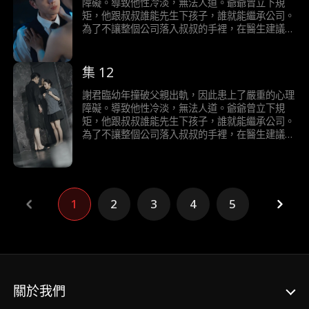
障礙。導致他性冷淡，無法人道。爺爺曾立下規
矩，他跟叔叔誰能先生下孩子，誰就能繼承公司。
為了不讓整個公司落入叔叔的手裡，在醫生建議
下，他決定採用刺激療法。一次意外邂逅，他意外
發現自己對醫院旗下的男科小護士陶桃能產生正常
的生理反應，從而展開強勢的追求，二人之間發生
集 12
了一系列啼笑皆非的故事。
謝君臨幼年撞破父親出軌，因此患上了嚴重的心理
障礙。導致他性冷淡，無法人道。爺爺曾立下規
矩，他跟叔叔誰能先生下孩子，誰就能繼承公司。
為了不讓整個公司落入叔叔的手裡，在醫生建議
下，他決定採用刺激療法。一次意外邂逅，他意外
發現自己對醫院旗下的男科小護士陶桃能產生正常
的生理反應，從而展開強勢的追求，二人之間發生
了一系列啼笑皆非的故事。
1
2
3
4
5
關於我們