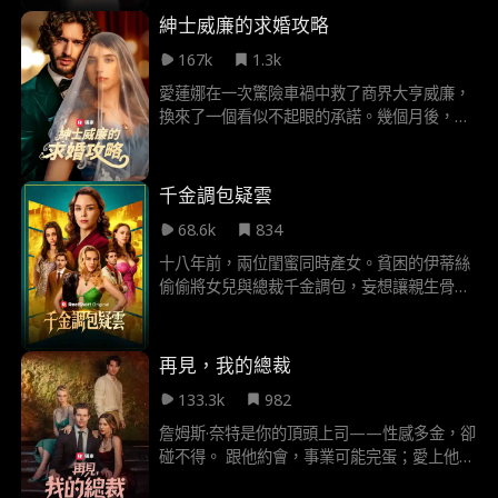
至攻擊機長導致迫降！ 更扯的是，潑婦的妹妹
紳士威廉的求婚攻略
克拉拉趕來助陣，一見伊芙就甩巴掌——「妳
167k
1.3k
這賤人，竟敢勾引我未婚夫！」……但伊芙根
本是未婚夫的親妹妹！婚禮毀了、克拉拉進了
愛蓮娜在一次驚險車禍中救了商界大亨威廉，
監獄，這場荒謬鬧劇，誰才是真正的惡人？
換來了一個看似不起眼的承諾。幾個月後，威
廉意外出現在他侄子傑森的訂婚派對上，驚覺
愛蓮娜竟是傑森的未婚妻。 面對背叛，愛蓮娜
果斷解除婚約，卻也陷入祖母病情惡化與未完
千金調包疑雲
成婚禮心願的雙重壓力。為了完成祖母的願
68.6k
834
望，她向威廉提出簽下一年秘密婚約。 威廉視
此為追求真愛的最佳機會，當他守護她的同
十八年前，兩位閨蜜同時產女。貧困的伊蒂絲
時，愛蓮娜的心也逐漸被打動。 秘密婚約背
偷偷將女兒與總裁千金調包，妄想讓親生骨肉
後，是承諾、背叛與愛情的漩渦，一場豪門情
從此榮華富貴。她萬萬沒料到，總裁早已看穿
仇即將展開。
一切，暗中將嬰兒換回。 十八年後，當伊蒂絲
的計劃即將成功之際，卻驚覺自己虐待多年的
再見，我的總裁
「別人的女兒」，竟是親生骨肉……
133.3k
982
詹姆斯·奈特是你的頂頭上司——性感多金，卻
碰不得。 跟他約會，事業可能完蛋；愛上他，
心碎是必然。 因為比「知道自己要什麼」更痛