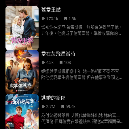
苦的，是「知道自己永遠得不到」。
舊愛重燃
170.1k
1.5k
當初你在諾亞·普雷斯頓一無所有時離開了他，
五年後，他變成了億萬富翁，準備收購你的公
司，還要把你的生活搞得一團糟。 這次，你會
告訴他當初離開他的真實原因嗎？還是會選擇
破鏡重圓？
愛在灰飛煙滅時
4.5k
108
妮娜與伊斯頓相戀十年 她一路相挺不離不棄
陪他從窮學生變億萬富翁 但在他事業登頂之際
妮娜發現他與合夥人坎蒂絲 兩人關係過於親密
加上坎蒂絲不斷從中作梗 妮娜最終徹底死心
某天三人搭同班飛機 半空中突發緊急狀況 迫
逃婚的新郎
降時他選擇保護坎蒂絲 留下懷雙胞胎的妮娜
2.7M
59.4k
陷入生死交關的險境
為付父親醫藥費 艾薇代替繼妹出嫁 嫁給富二
代拜倫 但拜倫竟在婚禮缺席 讓她當眾顏面盡
失 婚後兩人約法三章—— 說好絕不愛上對方