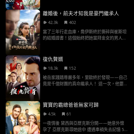
但拜倫後來卻反悔 說協議根本荒謬至極 因為
他早已愛上她 他問艾薇是否也愛他 艾薇會接
離婚後，前夫才知我是豪門繼承人
受他的心意嗎
42.3k
402
當了三年行走血庫，喬伊斯終於撕碎與崔斯坦
的結婚證書！這個始終把她當拜金女的男人根
本不知道——他拋棄的，其實是隱姓埋名的豪
門繼承人。 當崔斯坦發現前妻的私人飛機降落
在自家醫院頂樓時，那個總需要她輸血的柔弱
復仇贅婿
白月光，正被他親手推進情敵威廉的懷裏。 現
18.3k
152
在，輪到高高在上的心臟外科權威來當輸家：
他要挽回的不僅是愛情 更是被自己親手踐踏的
被岳家踐踏尊嚴多年，里歐終於發現——自己
一顆億萬富翁的真心⋯⋯
竟是千億財團的真命繼承人！ 這一次，他要那
些瞧不起他的人，跪著求饒！
寶寶的霸總爸爸無家可歸
4.5k
61
一夜情後 黛西與亞歷克斯分開——她意外懷
孕了 亞歷克斯尋她途中 遭遇車禍失去記憶 5