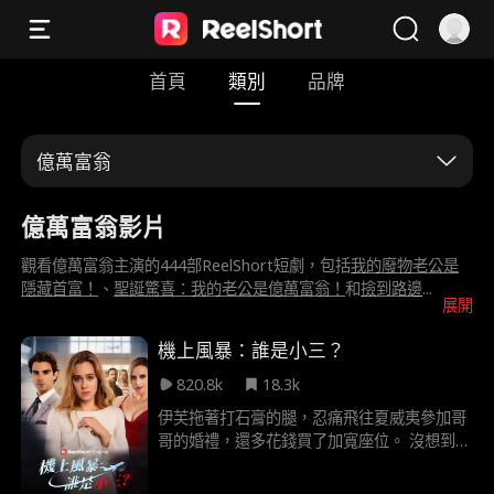
首頁
類別
品牌
億萬富翁
億萬富翁影片
觀看億萬富翁主演的444部ReelShort短劇，包括
我的廢物老公是
隱藏首富！
、
聖誕驚喜：我的老公是億萬富翁！
和
撿到路邊
...
展開
機上風暴：誰是小三？
820.8k
18.3k
伊芙拖著打石膏的腿，忍痛飛往夏威夷參加哥
哥的婚禮，還多花錢買了加寬座位。 沒想到，
飛機上一對囂張母子竟逼她讓座！亂流來襲，
熊孩子自己摔倒，潑婦媽卻發瘋要求返航，甚