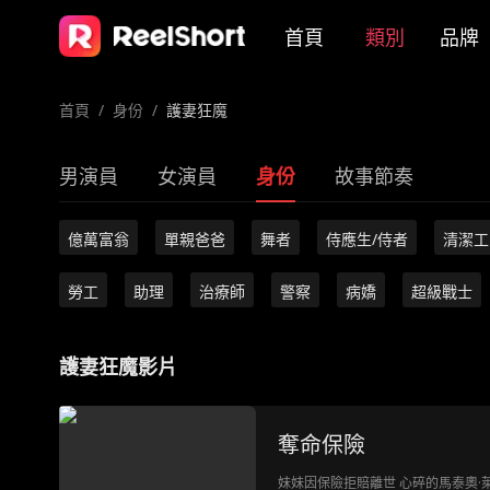
首頁
類別
品牌
首頁
/
身份
/
護妻狂魔
男演員
女演員
身份
故事節奏
億萬富翁
單親爸爸
舞者
侍應生/侍者
清潔工
勞工
助理
治療師
警察
病嬌
超級戰士
護妻狂魔影片
奪命保險
妹妹因保險拒賠離世 心碎的馬泰奧·