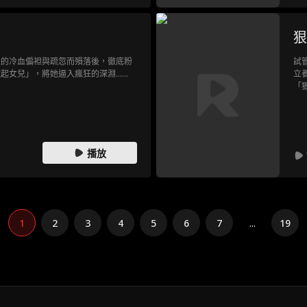
狠
夫的冷血偏袒與疏忽而殞落後，徹底粉
試
「藏起女兒」，將她逼入瘋狂的深淵……
立
「
派
曲
播放
1
2
3
4
5
6
7
...
19