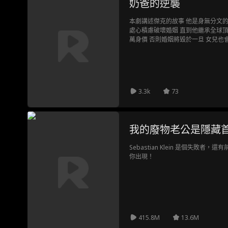
奶爸的逆襲
本劇講述傑克的故事 他是身無分文的
處心積慮破壞婚姻 直到他繼承全球頂
萬身價 否則婚姻將毀於一旦 女兒也
3.3k
73
我的廢物老公是隱藏
Sebastian Klein 是個失敗者
你出現！
415.8M
13.6M