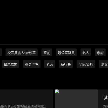
校園風雲人物/校草
壁花
辦公室職員
名人
忠誠
單親媽媽
型男老爸
老師
執行長
皇室/貴族
少女
逃
萊昂內 決定親自伸張正義 刺殺保險公
為