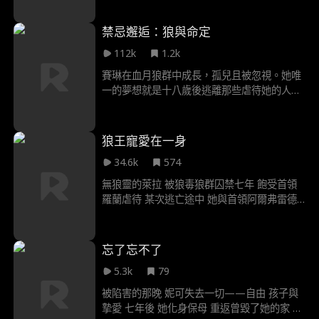
時才會發現 柯爾的真實身分 ——他就是那個
她苦尋的真命天子
禁忌邂逅：狼與命定
112k
1.2k
賽琳在血月狼群中成長，孤兒且被忽視。她唯
一的夢想就是十八歲後逃離那些虐待她的人。
但月神有其他計劃，很快賽琳發現她的伴侶是
血月的頭狼傑克森，就是她恨並想逃離的
人……還是他真的是那個人？當另一位頭狼也
狼王寵愛在一身
聲稱是她的伴侶時，會發生什麼事？！
34.6k
574
無狼靈的萊拉 被狼毒狼群囚禁七年 飽受首領
羅蘭虐待 某次逃亡途中 她與首領阿爾弗雷德
意外發生一夜情 甚至懷上他的骨肉 對方是月
影狼群 最強大的首領 阿爾弗雷德救出她 帶回
自己的狼群 為了保護萊拉 兩人簽下假露娜契
忘了忘不了
約
5.3k
79
被陷害的那晚 妮可失去一切——自由 孩子與
摯愛 七年後 她化身保母 重返曾毀了她的家 前