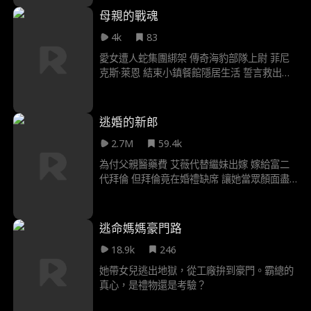
歡迎瑪兒加入 神秘富有的索恩伍德家 甚至提
母親的戰魂
議在豪華莊園 為兩人舉辦婚禮 但在婚禮當天
4k
83
早晨 一個駭人的發現 粉碎了瑪兒的夢想 她驚
覺自己迎來的 不是幸福快樂的日子 而是索恩
愛女遭人蛇集團綁架 傳奇海豹部隊上尉 菲尼
伍德家族 黑暗歷史交織的噩夢 ——甚至可能
克斯·萊恩 結束小鎮餐館隱居生活 誓言救出寶
讓她喪命
貝女兒 殲滅納瓦羅販毒集團
逃婚的新郎
2.7M
59.4k
為付父親醫藥費 艾薇代替繼妹出嫁 嫁給富二
代拜倫 但拜倫竟在婚禮缺席 讓她當眾顏面盡
失 婚後兩人約法三章—— 說好絕不愛上對方
但拜倫後來卻反悔 說協議根本荒謬至極 因為
他早已愛上她 他問艾薇是否也愛他 艾薇會接
逃命媽媽豪門路
受他的心意嗎
18.9k
246
她帶女兒逃出地獄，從工廠拚到豪門。霸總的
真心，是禮物還是考驗？