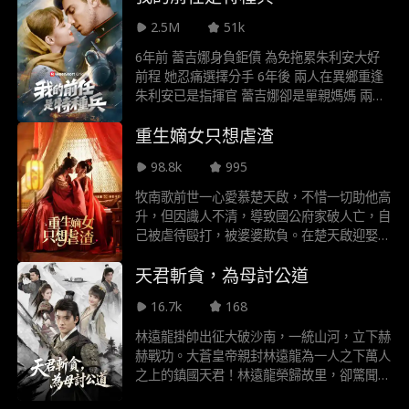
2.5M
51k
6年前 蕾吉娜身負鉅債 為免拖累朱利安大好
前程 她忍痛選擇分手 6年後 兩人在異鄉重逢
朱利安已是指揮官 蕾吉娜卻是單親媽媽 兩人
之間愛火重燃 卻面臨階級懸殊考驗 與旁人施
重生嫡女只想虐渣
加的重重壓力 這次他們能否克服萬難 再次找
回彼此的愛情
98.8k
995
牧南歌前世一心愛慕楚天啟，不惜一切助他高
升，但因識人不清，導致國公府家破人亡，自
己被虐待毆打，被婆婆欺負。在楚天啟迎娶自
己閨蜜柳思語當天，被楚天啟勒死，重生回到
天君斬貪，為母討公道
五年前被強暴的那天，被將軍楚洛白救下，兩
人開始合作。這一世且看牧南歌如何變得堅韌
16.7k
168
果敢，運籌帷幄，借力打力讓惡婆婆自食惡果
被毒啞。少年將軍如何幫助南歌讓楚天啟失去
林遠龍掛帥出征大破沙南，一統山河，立下赫
聖寵，兩人又如何在風雲變幻的深宮中攜手同
赫戰功。大蒼皇帝親封林遠龍為一人之下萬人
行。
之上的鎮國天君！林遠龍榮歸故里，卻驚聞妹
妹遭縣令之子凌辱、母親受刑重傷。一怒之