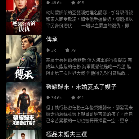
46.6k
498
幼時遭綁架的亞瑟隱姓埋名歸鄉，卻發現母親
和家人飽受欺凌。如今他手握權勢，卻選擇以
平民身份潛伏——一場以血還血的復仇，即
將在謊言與權謀中引爆！
傳承
3k
79
基層士兵柯爾·桑默斯 潛入海軍飛行模擬器 完
成無人能及的任務 海軍驚覺他是唯一希望 能
阻止第三次世界大戰 但他得先對付貪腐政客
邪惡科技大亨 與蒙羞的家族過往
榮耀歸來，未婚妻成了嫂子
34.6k
491
但丁執行秘密任務三年後榮耀歸來，卻發現未
婚妻莉莉絲竟懷上親哥哥維吉爾的孩子，而自
己辛苦累積的一切也被哥哥揮霍一空。更令人
心寒的是，父母竟選擇站在哥哥那邊。遭受至
極品未婚夫三選一
親背叛的但丁，決定不再忍耐，在哥哥的婚禮