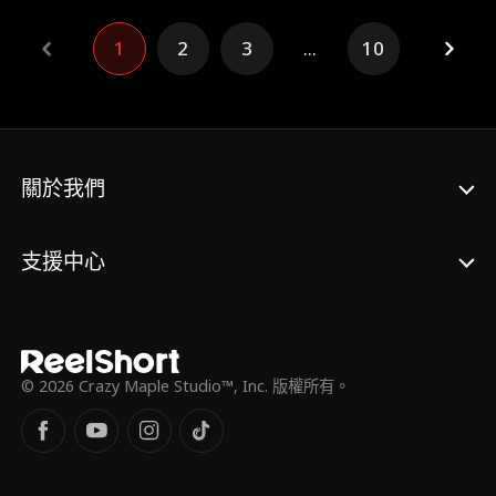
下，他於公堂之上怒懲惡徒，更牽扯出地方官
吏與京城權貴勾結、貪墨將士撫卹金的驚天黑
1
2
3
...
10
幕。林遠龍持御賜金牌徹查此案，從縣衙到朝
堂，從江湖到宮闈，步步驚心。面對國舅呂文
煥的陰狠反撲，他堅守忠義初心，最終在皇帝
支持下，斬貪官、正國法，還陣亡將士與遺屬
一個公道。烽火淬忠骨，熱血鑄山河——這
是一曲將軍守國亦守家的鐵血悲歌。
關於我們
支援中心
© 2026 Crazy Maple Studio™, Inc. 版權所有。