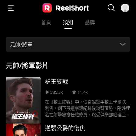
首頁
類別
品牌
元帥/將軍
元帥/將軍影片
槍王終戰
585.3k
11.4k
在《槍王終戰》中，傳奇狙擊手槍王卡爾·奥
利佛，創下最遠擊殺紀錄後銷聲匿跡，隱姓埋
名在射擊場擔任維修員，忍受俱樂部經理亞伯
的羞辱。當場地遭惡意併購，為守護老闆娘珍
逆襲公爵的復仇
與其女兒蕾貝卡，他被迫重拾槍械，展露震驚
眾人的真實身份⋯⋯