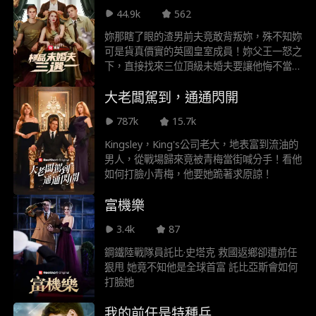
上公開關鍵證據，讓所有謊言曝光。
44.9k
562
妳那瞎了眼的渣男前夫竟敢背叛妳，殊不知妳
可是貨真價實的英國皇室成員！妳父王一怒之
下，直接找來三位頂級未婚夫要讓他悔不當初
—— 限期七天！你的選擇呢？等等...誰說一
大老闆駕到，通通閃開
定要做選擇？
787k
15.7k
Kingsley，King's公司老大，地表富到流油的
男人，從戰場歸來竟被青梅當街喊分手！看他
如何打臉小青梅，他要她跪著求原諒！
富機樂
3.4k
87
鋼鐵陸戰隊員託比·史塔克 救國返鄉卻遭前任
狠甩 她竟不知他是全球首富 託比亞斯會如何
打臉她
我的前任是特種兵