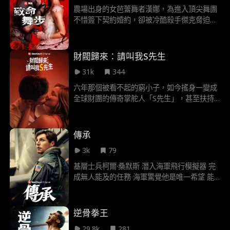
農場出身的女芭蕾舞者漢娜，為進入頂尖舞團
不惜簽下契約婚約，卻被冷酷殺手傑克脅迫合
作。原以為他是毀滅一切的阻礙，卻發現他可
能才是她的全世界。當她終於願意交付真心，
他卻轉身推開…直到生死交關，他們才明白：
財閥歸來：請叫我S先生
有些愛，賭上性命也不放手。
31k
344
六年那個被看不起的窮小子，如今搖身一變成
全球財團的傳奇掌舵人「S先生」，甚至扶持
總統上位。他為舊愛而歸，卻親耳聽見她說：
「只有S先生才配得上我！」一紙婚約，讓他
娶了冷艷女總裁進家門。愛情、權力、謊言交
傳承
錯，他準備揭開真相！這次，他要讓所有人付
3k
79
出代價。
基層士兵柯爾·桑默斯 潛入海軍飛行模擬器 完
成無人能及的任務 海軍驚覺他是唯一希望 能
阻止第三次世界大戰 但他得先對付貪腐政客
邪惡科技大亨 與蒙羞的家族過往
逆骨拳王
29.8k
281