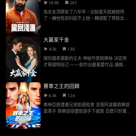
16.9k
261
為女友頂罪坐了六年牢，出獄當天就被她甩
了，嫌他有前科配不上她。轉頭娶了帶娃女總
裁，前女友卻在晚宴上當眾羞辱他。直到總統
親自到場，大家才知道，他竟然的是全球金融
帝王Z先生。
大贏家千金
4.5k
130
揮別優柔寡斷的丈夫 神秘作家桃樂絲 決定用
才華證明自己 ——創作出最重要作品 讓嫉妒
的小姑閉嘴 最終尋得真愛
賽車之王的回歸
6.3k
124
車神亞歷遭養兄弟凱德陷害 流落阿波羅俱樂部
當黑手 俱樂部卻遭凱德手下威脅 亞歷只好重
返賽車界——車神回來了