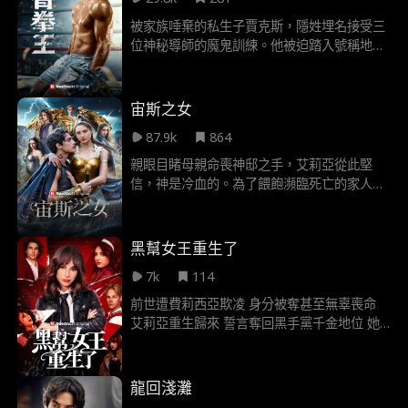
被家族唾棄的私生子賈克斯，隱姓埋名接受三
位神秘導師的魔鬼訓練。他被迫踏入號稱地獄
的格鬥賽「熔爐」，面對的不只是對手，更是
來自血親的無情打壓。他要用拳頭告訴所有
人，誰才是真正的王者。
宙斯之女
87.9k
864
親眼目睹母親命喪神邸之手，艾莉亞從此堅
信，神是冷血的。為了餵飽瀕臨死亡的家人，
她誤殺了奧林帕斯的聖獸金羔羊，卻因此直面
弒母仇敵：永生不死的凱羅斯戰士。被強押至
神界受審的她，在命運的漩渦中，逐步揭開自
黑幫女王重生了
己隱藏的血脈、體內蟄伏的力量，以及凱羅斯
7k
114
血腥過往背後，那段令人心碎的真相。兩人必
須在重重危機中直面創傷、相抗相生，最終接
前世遭費莉西亞欺凌 身分被奪甚至無辜喪命
受那早已將彼此緊緊纏繞的永恆命運。
艾莉亞重生歸來 誓言奪回黑手黨千金地位 她
處處智取羞辱費莉西亞 全力保護身邊摯友 低
調展露前世格鬥神技 眾人何時才會發現 她才
是真正黑手黨千金
龍回淺灘