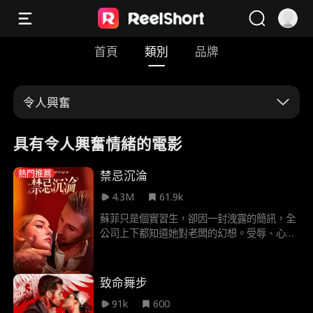
首頁
類別
品牌
令人興奮
具有令人興奮情緒的電影
禁忌沉淪
熱門推薦
4.3M
61.9k
蘇菲只是個實習生，卻因一封洩露的簡訊，全
公司上下都知道她對老闆的幻想。受辱、心
碎，卻依然無法忘懷。當危險降臨，傑西成為
唯一的救星。 兩人同住一屋簷下，深夜的對視
化作不為人知的秘密。她是他摯友的女兒，而
致命舞步
他是她無法抗拒的誘惑。
91k
600