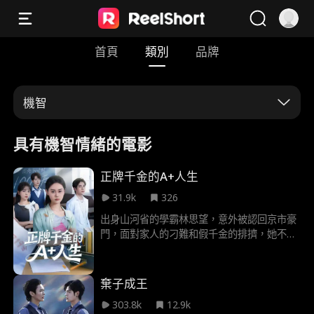
首頁
類別
品牌
機智
具有機智情緒的電影
正牌千金的A+人生
31.9k
326
出身山河省的學霸林思望，意外被認回京市豪
門，面對家人的刁難和假千金的排擠，她不為
所動，只專注學習，拿到京市戶口後，她更是
抓住機會瘋狂學習，最終憑絕對實力考入頂尖
學府，贏得了屬於自己的輝煌人生。
棄子成王
303.8k
12.9k