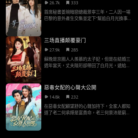
穫圓滿愛情與事業。
26.7k
333
顧家掌權人顧老爺子的注意。之後，她巧妙設
計，讓方晴下毒謀害自己的行徑敗露，又借顧
首席秘書姜琬暗戀總裁景寧三年，二人因一場
老爺子之手將方晴母子徹底掃地出門。最終為
巴黎的意外產生交集並定下“幫追白月光換事業
母親和自己贏得了一切。
晉升”的交易，在職場博弈與曖昧拉扯中解開誤
會、彼此守護，最終跨越阻礙，於巴黎迎來雙
向奔赴的圓滿，也實現了各自的事業成長與自
三场直播颠覆豪门
我救贖。
27.9k
285
蘇晚是京圈人人羨慕的太子妃，但是在結婚三
週年當天，丈夫陸珩卻帶回了白月光，遞給蘇
晚一份離婚協議，讓她淨身出戶，並威脅敢亂
說一句就讓她全家破產，蘇晚不吵不鬧，乖乖
簽了字。就在丈夫和白月光溫存之時，蘇晚開
惡毒女配的心聲大公開
啟了一場名為“前夫哥的秘密拍賣會”的直播，
14.8k
232
三次拍賣後，直播間人數破億，陸家股票跌
停。陸珩和他的家人跪在地上求蘇晚停播。蘇
在惡毒女配顧望舒的心聲加持下，全家人都知
晚對著鏡頭笑得燦爛“各位，壓軸拍品來了”。
道了老二何承燁是富貴命，老三何景沛是窮鬼
命，家裡之所以這麼窮都是因為對老二不夠好
以及對老三太好的緣故。所以全家人當即改變
了對兩兄弟的態度，一次又一次對何承燁好，