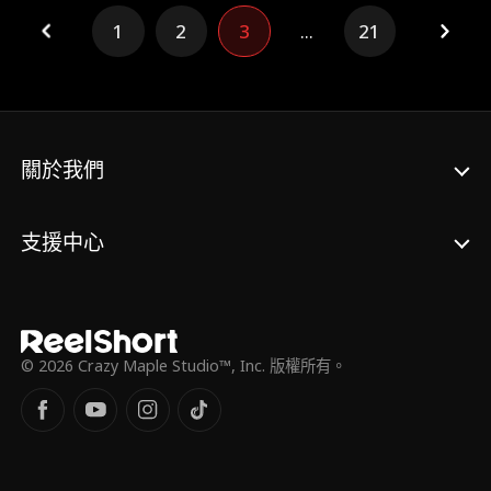
一次又一次打罵何景沛，窮得叮噹響的何家，
一夜之間暴富，何母成為商會會長，何父成為
1
2
3
...
21
彩票大王，何家大哥更是成為了商界新貴，全
家人因此對顧望舒另眼相待，將其視為家族福
星，對她百般嬌寵。
關於我們
支援中心
© 2026 Crazy Maple Studio™, Inc. 版權所有。