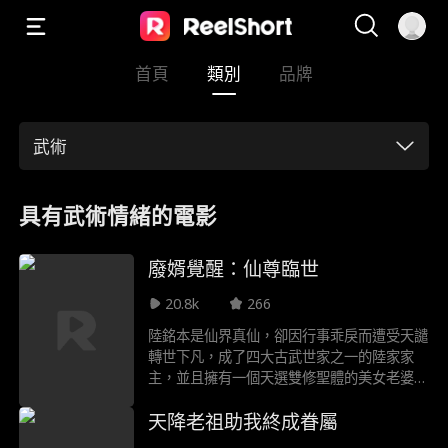
首頁
類別
品牌
武術
具有武術情緒的電影
廢婿覺醒：仙尊臨世
20.8k
266
陸銘本是仙界真仙，卻因行事乖戾而遭受天譴
轉世下凡，成了四大古武世家之一的陸家家
主，並且擁有一個天選雙修聖體的美女老婆林
清雪。然而陸家如今正處於生死存亡之際，原
天降老祖助我終成眷屬
主陸銘也因性格懦弱而被人稱為“陸家之恥”，
甚至結婚五年連老婆的床都不敢爬，陸家全靠