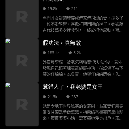
上秦宇輕鬆化解了來自情敵顧琛及其朋友們的
19.8k
211
羞辱和刁難，令顧琛顏面盡失，成功在眾人面
前坐實了他與蘇子妍的夫妻關係。此後，秦宇
將門才女舒婉魂穿成傅家傅司煜的妻，還多了
兵王、神醫、古武者等多重身份，周旋在妻子
一位不愛學習，喜歡打架鬥毆的逆子。她憑藉
蘇子妍以及顧琛追殺中，最終抱得美人在懷
古代技藝多次拯救對方，終於把他感動。衝突
中知曉傅司煜過往，兩人前世續今世情緣，但
假功法，真無敵
沒想到一場陰謀正等著他們……
185.4k
3.2k
外賣員李歸一被老乞丐強賣“假功法”後，意外
發現自己照著練竟能施展神功，還誤傷了被下
藥的任綿綿。為負責，他與任綿綿閃婚，入贅
任家。任家是沒落的古武世家，正面臨江家逼
惹錯人了，我老婆是女王
婚與打壓。李歸一在眾人面前“練成”任家百年
無人能學的《渾元形意太極拳》，被誤認為是
21.5k
287
武道宗師。他屢次在衝突中輕鬆擊敗強敵，包
括江家請來的東瀛高手，最終在武道大會上橫
她是令地下世界膽寒的女羅剎，為寵妻狂魔秦
掃南省各大家族，擊敗神道宗大師兄江峰及其
淮安甘願洗手做羹湯。初戀綠茶攜豪門靠山歸
宗主龜田一郎，幫助任家重回巔峰。而他也逐
來，策反婆婆小姑，壽宴逼她淨身出戶。羅剎
漸發現自己似乎真的是“萬中無一的武道奇
當場炸場，反手扇懵白眼狼小姑，單手鎖喉綠
才。