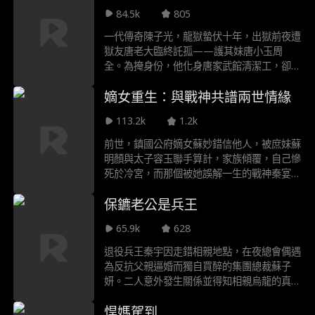
84.5k
805
一代傳奇陳子光，龍獄蟄伏十年，出獄前夜遭
獄友唐老大臨終託孤——護其妹唐小玉周
全。為掩身份，他化身唐家武館清潔工，卻遇
趙青城率眾踢館，逼唐小玉立下七日生死約！
嫡女重生：與戰神共譜兩世情緣
陳子光暗中點化掃地老僕成絕世高手，七日後
擂臺之上，老僕血戰崩天，仍不敵趙家請來的
113.2k
1.2k
戰神！千鈞一髮之際，陳子光撕破偽裝，一掌
鎮殺戰神，七日之約終成他重登巔峰的傳奇序
前世，鎮國公府嫡女蘇妙錯信他人，被庶妹蘇
章！
明顏與太子容玉聯手算計，家族傾覆，自己慘
死於冷宮，而那個被她誤解一生的戰神秦宴，
為護她遺骸戰死沙場。含恨閉眼之際，她望著
保鑣老公是兵王
他染血的身影，悔恨蝕骨。 一朝重生，蘇妙
回到命運轉折點 —— 被設計送進秦宴床榻的
65.9k
628
那夜。這一次，她褪去戀愛腦的天真，眼底只
剩復仇的冷光與護家人的執念。她主動向秦宴
退役兵王秦宇因走錯相親地點，在夜總會偶遇
提出合作，以 “助他奪權” 換 “護她家族”，卻
為反抗父親逼婚而獨自買醉的集團總裁蘇子
不知眼前這個外冷內瘋的男人，早已是攜著兩
妍。二人意外發生關係並得知相親烏龍的真
世記憶歸來的雙向奔赴。
相。為擺脫父親將其嫁給豪門繼承人顧琛，蘇
悍媽駕到
子妍要求秦宇和她協議結婚充當擋箭牌。宴會