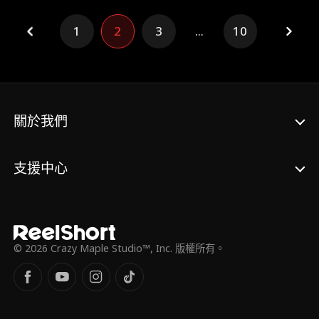
茶，再甩出婆婆偷情照，瞬間拿捏全場。秦淮
安冷臉殺到護妻，她秒切委屈臉撲進老公懷
1
2
3
...
10
裡，嚶嚶大哭，在老公狂扁綠茶後，她俯身湊
到綠茶耳邊冷笑比勢力，我彈指碾滅你洛家；
比茶藝，你連提鞋都不配；比武力，我一根手
指能打一萬個你，你是怎麼敢上趕著找死的？
關於我們
支援中心
© 2026 Crazy Maple Studio™, Inc. 版權所有。