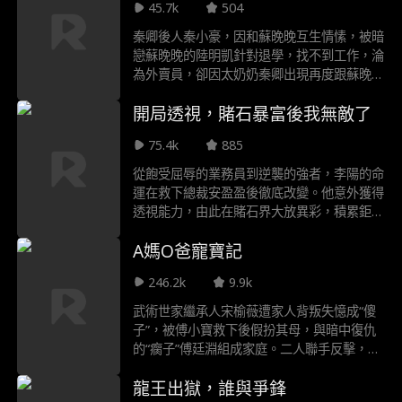
45.7k
504
林清雪一人勉力支撐。陸銘歪嘴一笑，雙不雙
修的其實我“億”點都不在乎，但重鑄陸家榮
秦卿後人秦小豪，因和蘇晚晚互生情愫，被暗
光，我輩義不容辭！
戀蘇晚晚的陸明凱針對退學，找不到工作，淪
為外賣員，卻因太奶奶秦卿出現再度跟蘇晚晚
接近，被陸明凱撞到，被陸明凱羞辱毆打差點
開局透視，賭石暴富後我無敵了
致死。秦卿見自己培養的三大養子都身居高
位，後人卻仗著權勢欺壓自己孫子，決定重新
75.4k
885
為大夏國世家豪門洗牌，並把心地善良的秦小
豪推向高位，最終秦小豪和蘇晚晚有情人終成
從飽受屈辱的業務員到逆襲的強者，李陽的命
眷屬
運在救下總裁安盈盈後徹底改變。他意外獲得
透視能力，由此在賭石界大放異彩，積累鉅額
財富與聲望，更贏得了安盈盈的深厚信任。然
A媽O爸寵寶記
而，他的崛起引來了仇家林龍的瘋狂報復。在
守護家人的戰鬥中，李陽發現自己吸收玉石靈
246.2k
9.9k
氣能不斷增強實力。他與安盈盈攜手，在危機
四伏的古玩與珠寶世界裡步步為營。當他們在
武術世家繼承人宋榆薇遭家人背叛失憶成“傻
拍賣會上再次面對林龍的阻撓時，一場新的挑
子”，被傅小寶救下後假扮其母，與暗中復仇
戰與機遇已然來臨。
的“瘸子”傅廷淵組成家庭。二人聯手反擊，宋
榆薇重奪武館，傅廷淵揭露身份掌權，擊退敵
龍王出獄，誰與爭鋒
人，後識破謊言，一家相認。