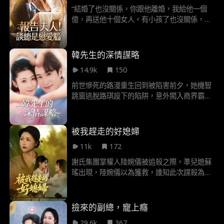
逐漸產生情愫。而太子謝景初逐漸覺醒了對前
“結婚了也沒關係，你跟他離婚，我給他一個
世的記憶，發現自己竟然後悔失去沈藥，開始
億，再送他十個女人。有小孩了也沒關係，我
瘋狂糾纏……
結紮，從此以後他就是我親兒子！”孤兒院一
別，他找了她整整十五年，一朝再見，又爭又
搶！只要你還有一口氣，今天這個婚，你結，
韓先生的深情謀略
現場放鋼琴曲，你不結，叫嗩吶隊來！哈哈哈
14.9k
150
哈哈
前世慘死的路漫重生回到被陷害前夕，她機智
跳窗逃脫路琪設下的陷阱，意外闖入商界霸主
韓卓厲的套房。兩人初次交鋒便火花四射，韓
卓厲被這個與眾不同的女人吸引，配合她演了
一齣戲化解危機。路漫聯合狗仔好友瑭子開始
被我趕走的好媳婦
收集證據，在新聞發佈會上當眾揭露路琪毆打
11k
172
導演、栽贓嫁禍的罪行，完成復仇第一步。為
徹底擊垮路琪，路漫進入韓邦集團成為韓卓厲
謝氏集團掌權人陸婉儀被追殺之際，準兒媳蘇
助理，兩人在朝夕相處中漸生情愫
瑤出現，陸婉儀以為獲救，誰知此次謀殺為蘇
瑤謀劃，陸婉儀這時才明白當初趕走好兒媳江
書妍之事全因蘇瑤挑撥陷害，生死存亡之際，
前兒媳江書妍出現，陸婉儀懺悔，發誓如有來
撿來的副總，寵上癮
生，一定會彌補江書妍。一醒來，陸婉儀發現
29.6k
367