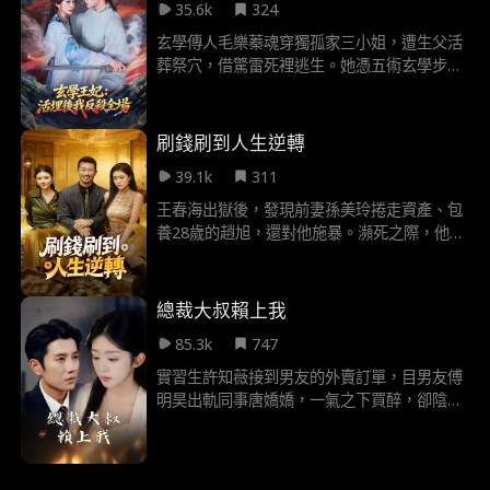
35.6k
324
女。她搬空侯府，怒踹渣男，助母親和離，更
以萬兩黃金為聘，向冷麵燕王蕭泫買下一個王
玄學傳人毛樂蓁魂穿獨孤家三小姐，遭生父活
妃之位。從此，她手持商脈，步步為營，誓要
葬祭穴，借驚雷死裡逃生。她憑五術玄學步步
讓所有負她之人，悔不當初！
反殺，讓仇人自食生葬惡果。為避禍與自保。
她與太子冷君陽簽訂半年契約婚姻，卻在屢次
救駕、宮廷鬥法中，用毒舌智慧與超強實力征
刷錢刷到人生逆轉
服眾人，讓冷漠太子動真心，活成無人敢欺的
39.1k
311
掌權者。
王春海出獄後，發現前妻孫美玲捲走資產、包
養28歲的趙旭，還對他施暴。瀕死之際，他手
臂上道士留下的符文激活“十倍返現系統”，為
女性消費可獲十倍返利。此後，王春海幫黃小
芳賠償鞋款，為她包下店裡全部的手機電腦，
總裁大叔賴上我
在拍賣會拍下凜冬星戒送她，還包養洛氏傳媒
85.3k
747
總裁洛伊，給主播劉莎莎刷千萬禮物。他在同
學聚會、車展等場合，多次打臉孫美玲、趙旭
實習生許知薇接到男友的外賣訂單，目男友傅
及嘲諷他的陳建業、李安，更贏得黃小芳、洛
明昊出軌同事唐嬌嬌，一氣之下買醉，卻陰差
伊、劉莎莎、任家千金任瑤瑤的青睞，最終買
陽錯上了“大叔"的床。本以為日後兩不相見，
樓與四女同住，徹底逆襲人生。
卻不知“大叔"還有一個身份，是其公司的總
裁，更不知他是前男友的父親。一紙婚書，她