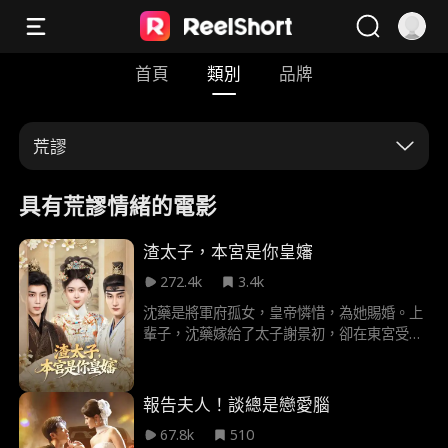
首頁
類別
品牌
荒謬
具有荒謬情緒的電影
渣太子，本宮是你皇嬸
272.4k
3.4k
沈藥是將軍府孤女，皇帝憐惜，為她賜婚。上
輩子，沈藥嫁給了太子謝景初，卻在東宮受盡
折辱。死後，沈藥重生回到了賜婚宴。這次，
面對皇帝的再次賜婚，沈藥選擇了俊美無儔，
卻在大戰中身受重傷，昏迷不醒的皇叔靖王。
報告夫人！談總是戀愛腦
沈藥與靖王謝淵成婚後，謝淵神奇甦醒，沈藥
67.8k
510
也在謝淵身上得到了尊重、保護和疼愛，兩人