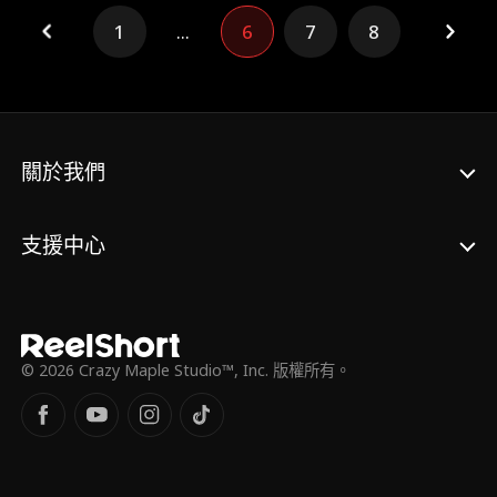
悄然成為傅太太，也成了前男友名正言順的“後
媽”，20歲的她成功收穫了一個240個月大的兒
1
...
6
7
8
子，每天教育兒子，掌捆兒媳，還有大叔乖乖
寵。
關於我們
支援中心
© 2026 Crazy Maple Studio™, Inc. 版權所有。