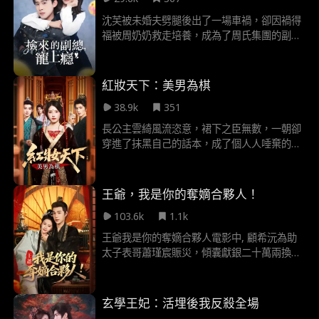
自己回到了三年前。
沈芙被未婚夫劈腿後出了一場車禍，卻因禍得
福被周奶奶救走培養，成為了周氏集團的副
總。周家紈絝周行安，自從在公司見過沈芙
後，就對沈芙一見鍾情。周奶奶也很喜歡沈
芙，有意撮合兩人在一起。結婚後，兩人開始
紅妝天下：美男為棋
雞飛狗跳的生活。
38.9k
351
長公主雲綺風流恣意，裙下之臣無數，一朝卻
穿進了抹黑自己的話本，成了個人人唾棄的惡
女真千金。冷硬夫君一紙休書棄她而去，曾被
她欺辱的陰鬱庶弟冷言譏諷，昔日拒絕過的暴
躁世子也步步緊逼。可沒過多久——雲綺輕笑
王爺，我是你的奪嫡合夥人！
“不是都說厭惡我麼？怎麼如今一個個爭著要當
103.6k
1.1k
我的狗 。
王爺我是你的奪嫡合夥人電影中, 顧希沅為助
太子表哥蕭瑾宸賑災，傾囊獻銀二十萬兩換得
他“唯一太子妃”的承諾。豈料他功成歸來，竟
與父親聯手，將屬於她的縣主之位與太子妃榮
銜盡數奪去，轉贈庶妹。真心錯付，家族背
玄學王妃：活埋後我反殺全場
刺，顧希沅幡然醒悟，不再做忍氣吞聲的嫡