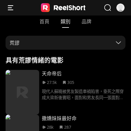
首頁
類別
品牌
荒謬
具有荒謬情緒的電影
天命帝后
27.5k
305
現代人蘇曉被男友製造車禍陷害，垂死之際穿
成大梁新後竇昭，面對和男友長同一張面對的
權臣楊素與有著暴君之名的帝王趙珩，她以智
破局，以命相護，換得趙珩獨寵。最終帝后攜
手，斬權臣、逆天改命，終於把彼此拉出註定
撒嬌妹妹最好命
的悲劇結局
28k
287