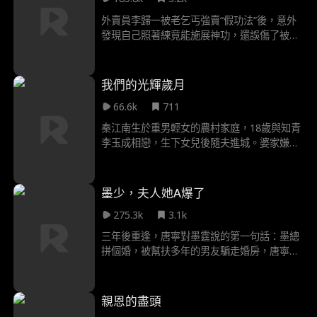
外賣員李歸一被老乞丐強賣“假功法”後，意外
發現自己照著練竟能施展神功，還誤傷了被下
藥的任綿綿。為負責，他與任綿綿閃婚，入贅
任家。任家是沒落的古武世家，正面臨江家逼
婚與打壓。李歸一在眾人面前“練成”任家百年
我們的光輝歲月
無人能學的《渾元形意太極拳》，被誤認為是
66.6k
711
武道宗師。他屢次在衝突中輕鬆擊敗強敵，包
括江家請來的東瀛高手，最終在武道大會上橫
秦江南生於重男輕女的農村家庭，18歲與知青
掃南省各大家族，擊敗神道宗大師兄江峰及其
李玉成相戀，生下女兒後隨夫進城。婆家嫌棄
宗主龜田一郎，幫助任家重回巔峰。而他也逐
她的出身，百般刁難，甚至誣陷女兒偷竊。忍
漸發現自己似乎真的是“萬中無一的武道奇才。
無可忍的她帶著女兒離開，結識殘疾軍人趙寧
升。面對李家的騷擾，趙寧升挺身而出，護母
墨少，夫人她A爆了
女周全。在他的支持下，秦江南苦學文化，發
275.3k
3.1k
揮裁縫天賦，創辦服裝廠；而他的雙腿也在她
的精心照料下康復。從卑微棄婦到獨立女廠
三年後重逢，唐寧對墨霆說的第一句話：墨總
長，秦江南用堅韌改寫命運，與趙寧升從互助
拼個婚，被幫扶多年的男友騙走婚房，唐寧這
到相愛，攜手嶄新人生。
才知道自己付出了怎樣的代價，既如此，那就
換個男人，墨霆在民政局緊緊抓住唐寧的胳
膊：沒說不答應。
親恩的盡頭