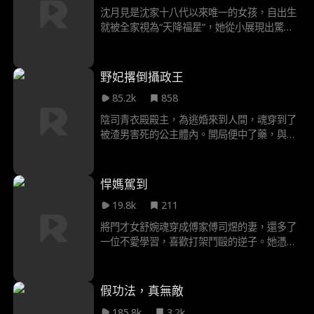
沈月見是沈家十八代以來唯一的女孩，自出生
就被全家視為“天降福星”，她從小展現出驚人
的直覺與運氣，無論是股市投資、地產開發還
是娛樂產業，凡經她指點必能逆勢翻盤，賺得
盆滿缽滿，父親沈柏年和三個哥哥—一能源總
野妃撂倒攝政王
裁沈知謙、地產大亨沈知禮、傳媒巨頭沈知行
85.2k
858
都對她極度寵愛與依賴，甚至跪求她接任董事
長之位，然而，此時的沈月見只想一心做普通
陰司青衣殿殿主，為逃婚來到人間，魂穿到了
大學生順利畢業。 畢業典禮當天，三哥沈知行
被渣男害死的公主體內。開局便中了藥，與未
的明星女友蘇琪誤將她認作情敵，在禮堂當眾
婚夫攝政王蕭絕共度一晚。青衣一改之前的懦
羞辱施暴，臺下師生卻誤以為是一場精彩表
弱本性，在宮中大殺四方。攝政王笑道：“我家
演，歡呼不斷，直到三個哥哥捧著花趕到現場
王妃出身皇家，乃是嬌花一朵。”話音剛落，青
悍媽駕到
見證畢業典禮，卻目睹妹妹滿臉是血的驚悚一
衣左手執鞭、右手握刀，打得賊子屁滾尿流。
幕……
19.8k
211
攝政王又故作嘆息：“我家王妃膽小如鼠，別說
捉鬼，嚇一嚇都要暈過去。”一旁的百年老鬼哭
將門才女舒婉魂穿成傅家傅司煜的妻，還多了
喪著臉：“王爺，你家王妃路子有多野，你心裡
一位不愛學習，喜歡打架鬥毆的逆子。她憑藉
沒點數嗎？”
古代技藝多次拯救對方，終於把他感動。衝突
中知曉傅司煜過往，兩人前世續今世情緣，但
沒想到一場陰謀正等著他們……
假功法，真無敵
185.8k
3.2k