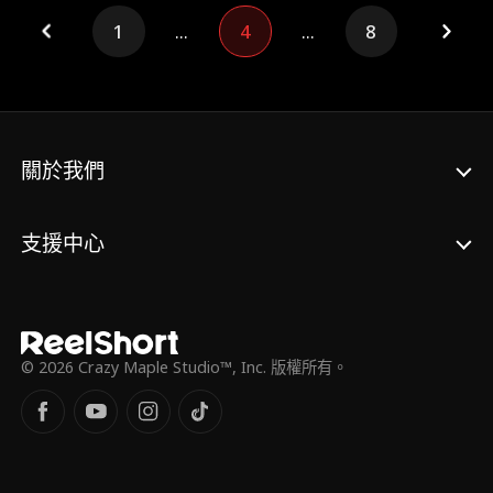
才，渣爹受盡丞相府恩惠，而待他青雲直上之
時，卻是滅了丞相府滿門，重活一世，顧暖暖
1
...
4
...
8
決心再不願成他人之靶，再不願讓親人離世。
關於我們
支援中心
© 2026 Crazy Maple Studio™, Inc. 版權所有。