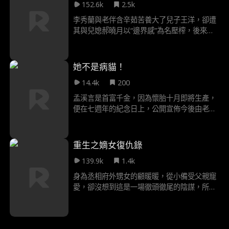
152.6k
2.5k
李秀蘭與老伴含辛茹苦養大了兒子王洋，卻遭
其與兒媳郝曉月以“邊界感”為名壓榨，後來老
伴含恨而終。李秀蘭重生後覺醒，堅守底線反
擊，收回財產、公開真相，最終與不孝子斷
親，將財產捐贈公益，詮釋了百善孝為先的真
她不是病貓！
諦。
14.4k
200
孟溪言是首富千金，因為懷胎十月即將生產，
便在七週年的紀念日上，公開宣佈今後由老公
宋南接管，殊不知宋南轉頭就已經出軌，並且
已經跟新歡有了快要生產的孩子。對這一切，
孟溪言一無所知。直到孟溪言在自己提前預定
重生之嫡女復仇錄
的vip病房，碰到了同樣前來待產的小三，才知
139.9k
1.4k
道了一切，原來她一心深愛的丈夫，早就已經
出軌，並且還有了孩子。
身為丞相府外甥女的顧暖暖，從小備受父親寵
愛，卻沒想到這是一場徹頭徹尾的陰謀，所有
人都以為她母親得到了一個情郎，卻不曾想，
渣爹對她慈愛，對庶女卻嚴厲不已，原以為是
渣爹喜歡浙江，卻沒想到是為了培養庶女成