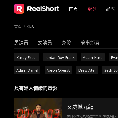
首頁
類別
品牌
首頁
/
迷人
男演員
女演員
身份
故事節奏
Kasey Esser
Jordan Roy Frank
Adam Huss
Eva
Adam Daniel
Aaron Oberst
Drew Ater
Seth Ed
具有迷人情緒的電影
父威撼九龍
林白衣本是九龍建築集團的龍頭老大