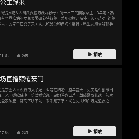
公主歸來
知微是A城人人聞風喪膽的嚴苛教母，說一不二的姜家家主，3年前，為
患有罕見疾病的女兒姜柔研發特效藥，姜知微遠赴海外，卻不想3年後藥
歸來，姜家早已變了天，丈夫顧晏徵和保姆許靜荷、私生女顧雲舒聯手
佔鵲巢，不僅頂替了姜知微的女主人身份，還和姜柔的未婚夫傅宴臣一
，把心肝寶貝女兒姜柔打成保姆日日凌虐，致使姜柔精神失常，姜知微
如刀絞，決定恢復身份參加宴會，有怨報怨有仇報仇！
播放
21.6k
265
场直播颠覆豪门
晚是京圈人人羨慕的太子妃，但是在結婚三週年當天，丈夫陸珩卻帶回
白月光，遞給蘇晚一份離婚協議，讓她淨身出戶，並威脅敢亂說一句就
她全家破產，蘇晚不吵不鬧，乖乖簽了字。就在丈夫和白月光溫存之
，蘇晚開啟了一場名為“前夫哥的秘密拍賣會”的直播，三次拍賣後，直播
人數破億，陸家股票跌停。陸珩和他的家人跪在地上求蘇晚停播。蘇晚
著鏡頭笑得燦爛“各位，壓軸拍品來了”。
播放
27.8k
285