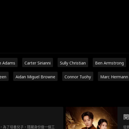
n Adams
Carter Sirianni
Sully Christian
Ben Armstrong
een
Aidan Miguel Browne
Connor Tuohy
Marc Hermann
開
，為了培養兒子，隱藏身份做一個工
從