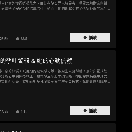
變。他意外獲得透視能力，由此在賭石界大放異彩，積累鉅額財富與聲
，更贏得了安盈盈的深厚信任。然而，他的崛起引來了仇家林龍的瘋狂
復。在守護家人的戰鬥中，李陽發現自己吸收玉石靈氣能不斷增強實
。他與安盈盈攜手，在危機四伏的古玩與珠寶世界裡步步為營。當他們
拍賣會上再次面對林龍的阻撓時，一場新的挑戰與機遇已然來臨。
播放
75.5k
886
的孕吐警報 & 她的心動信號
村出身的林溪，試用期內被領導刁難，被原生家庭糾纏，意外與霍氏總
霍知珩發生關係後轉正。她懷孕三胞胎本想隱瞞，卻因霍家特殊生理共
被霍知珩察覺。霍知珩知曉林溪懷孕後開啟寵妻模式，幫助她應對職場
難與家庭阻礙，最終二人收穫幸福。
播放
98.4k
1.1k