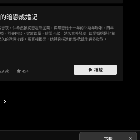
的暗戀成婚記
城雪夜，仲希然被初戀霍新拋棄，與暗戀她十一年的祁斯年聯姻。四年
冰”婚，前夫回頭、家族逼壓、緋聞四起，她卻意外發現--這場婚姻是他蓄
已久的深情守護。當真相揭開，她轉身撲進他懷裡:餘生請多指教。
播放
29.9k
454
下載