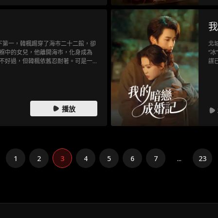
我
下第一，韓楓踢穿了海市二十二館，卻
北
褓中的女兒，他離開海市，化身成為
“
不好過，但韓楓依舊忍耐著。可是一
謀
女兒也捲進了風雨中，但韓楓輕鬆碾
層關卡成功救出了女兒。
播放
1
2
3
4
5
6
7
...
23