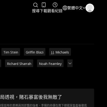
繁體中文
搜尋
下載
觀看紀錄
Tim Stein
Griffin Blazi
J.J. Michaels
Richard Sharrah
Noah Fearnley
局透視，賭石暴富後我無敵了
飽受屈辱的業務員到逆襲的強者，李陽的命運在救下總裁安盈盈後徹底