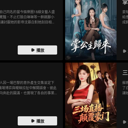
掌
自己同名的當今娛樂圈18線女藝人盛
姜
驚豔，不止打臉白琳琳等一群跳腳小
給
還讓討厭她的影帝沈慕白對她刮目相
成
之時，沈慕白的白月光溫言回來了，
鳩
是非，此對盛未然各種耍陰招，讓沈
起
，自此沈慕白開啟追妻之路。
心
播放
三
人因一場巴黎的意外產生交集並定下
蘇
在職場博弈與曖昧拉扯中解開誤會、彼此
了
向奔赴的圓滿，也實現了各自的事業
讓
時
間
對
播放