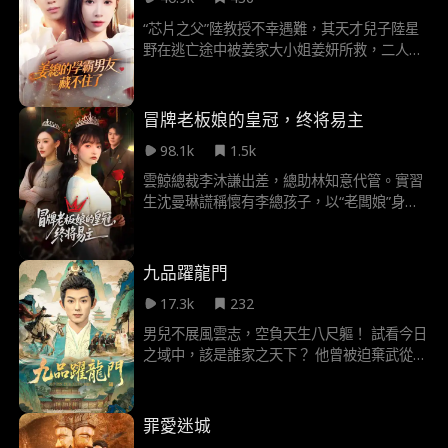
手被萌萌用棒棒糖和兔子玩偶輕鬆放倒時，他
不得不接受這個荒謬的現實……
“芯片之父”陸教授不幸遇難，其天才兒子陸星
野在逃亡途中被姜家大小姐姜妍所救，二人在
兒時種下一段不解之緣。十二年後，貴為姜氏
集團董事長的姜妍投身芯片研發，尋找數學天
才，再度與陸星野重逢，二人聯手虐渣，衛國
冒牌老板娘的皇冠，终将易主
保家，收穫幸福。
98.1k
1.5k
雲鯨總裁李沐謙出差，總助林知意代管。實習
生沈曼琳謊稱懷有李總孩子，以“老闆娘”身份
欺壓林知意，甚至毀損核心合同。李沐謙歸來
後設局揭穿其騙局——沈曼琳實為李沐謙不孕
養弟的情人。沈曼琳不甘失敗，持刀行兇未
九品躍龍門
遂，終被法辦。李沐謙與林知意終成眷屬。
17.3k
232
男兒不展風雲志，空負天生八尺軀！ 試看今日
之域中，該是誰家之天下？ 他曾被迫棄武從
文，收留未婚妻一家，卻慘遭背叛。 “我司徒
落月的丈夫，必須是凌雲哥哥這樣名震天下的
將軍，而不是你梁蕭這種一無是處的文弱書
罪愛迷城
生！” 梁蕭毅然轉身，從此逐鹿中原，再造華