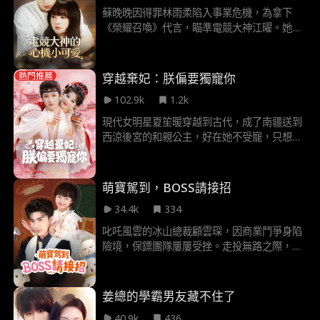
相，偶然結識了盛世集團總裁司硯——他與當
蘇晚晚因得罪林雨柔陷入事業危機，為拿下
年狐神容貌一致。司硯也在尋找轉世的愛人扶
《榮耀召喚》代言，瞄準電競大神江曜。她故
楹。兩人逐漸靠近，司硯屢次解救蘇枕月於危
意接近江曜，從“遊戲黑洞”開始學習，期間搬
難，卻因干預凡間因果遭受天罰......
至江曜俱樂部隔壁，借送還外套、組隊練遊戲
拉近關係。林雨柔多次陷害蘇晚晚，均被蘇晚
穿越棄妃：朕偏要獨寵你
熱門推薦
晚與江曜聯手化解。江曜弟弟江亦白因嫉妒，
102.9k
1.2k
勾結林雨柔謀奪江家產業，最終陰謀敗露。蘇
晚晚在江曜指導下進步顯著，表演賽上擊敗林
現代女明星夏笙暖穿越到古代，成了南疆送到
雨柔奪得代言。江曜帶領ALG戰隊拿下世界冠
西涼後宮的和親公主，好在她不受寵，只想躺
軍後，向蘇晚晚求婚，兩人終成眷屬。
平當鹹魚，奈何皇帝偶然翻牌，她為了避寵對
自己使用蠱毒，流鼻血嚇唬皇帝，奈何腹黑皇
帝一眼識破，想方設法揭她老底。此後皇帝接
萌寶駕到，BOSS請接招
連因她聰慧又特立獨行的行事風格關注她，在
34.4k
334
一次次懲刁妃、救太后、賣靈藥的陰謀事件
中，不知不覺情根深種，最終為她遣散後宮！
叱吒風雲的冰山總裁顧雲琛，因商業鬥爭身陷
險境，保鏢團隊屢屢受挫。走投無路之際，他
被引薦給一位絕世高手，沒想到對方竟是一個
需要抱抱、要吃冰淇淋的六歲萌娃林萌萌。 看
著這個還沒自己腿高、抱著破舊兔子玩偶的小
姜總的學霸男友藏不住了
豆丁，顧雲琛覺得世界瘋了。然而，當頂級殺
40.9k
436