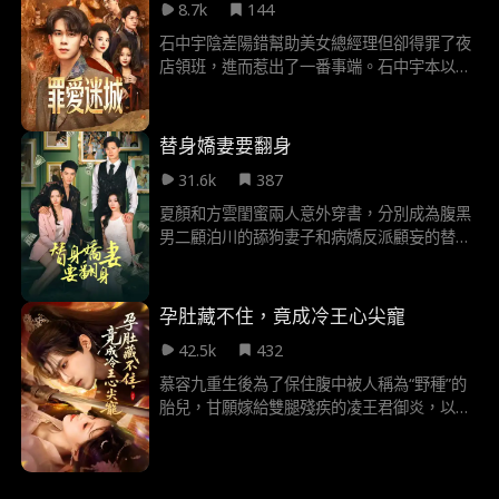
8.7k
144
夏！ 我只是棄武從文，不代表提不動槍了！
名震天下的將軍，怎及我定鼎中原，登極至
石中宇陰差陽錯幫助美女總經理但卻得罪了夜
尊？
店領班，進而惹出了一番事端。石中宇本以為
這一切，都是無意中發生的。可沒想到，從自
己進入夜店第一天起，所有的事情，一直都被
幕後黑手掌控著。隨著時間的推移，石中宇慢
替身嬌妻要翻身
慢察覺到了端倪，他便開始深入調查。可怎麼
31.6k
387
也沒想到，最後的真相，卻是讓他石破天驚般
的驚詫。面對親情與愛情，陰謀與慾望。石中
夏顏和方雲閨蜜兩人意外穿書，分別成為腹黑
宇開始了絕地反擊……
男二顧泊川的舔狗妻子和病嬌反派顧妄的替身
情人。在書中世界，她們表面為情所困、愛而
不得，實則在背後瘋狂享受豪門生活，肆意揮
霍錢財。三年後，白月光女主沈綿綿歸來，打
孕肚藏不住，竟成冷王心尖寵
破了她們平靜的“摸魚”生活。為避免被捲入原
42.5k
432
著劇情的悲劇中， 兩人決定通過“死遁”逃離江
城。可她們不知道，顧泊川在方雲“死後”陷入
慕容九重生後為了保住腹中被人稱為“野種”的
悔恨與瘋狂，而顧妄也因夏顏的“離世”近乎崩
胎兒，甘願嫁給雙腿殘疾的凌王君御炎，以助
潰。成功逃離後，她們在錦城過上了瀟灑的富
凌王重獲健康雙腿為籌碼尋求庇護。在幫助凌
婆生活。然而三年後，一次夜店偶遇， 讓她們
王對抗二皇子的過程中，兩人漸生愛意，殊不
與顧泊川、 顧妄再度產生糾葛。在這場重逢
知慕容九腹中的“野種”的生父竟然就是身邊朝
中，愛恨交織，真相逐漸浮出水面，幾人之間