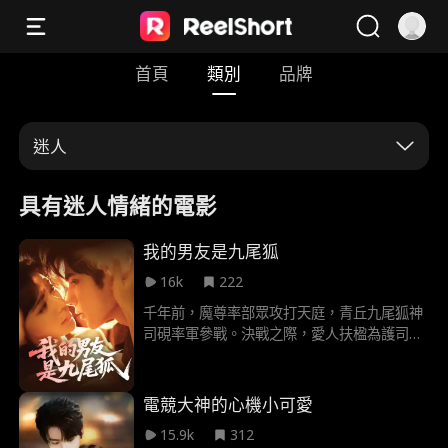
首頁
類別
品牌
迷人
具有迷人情緒的電影
我的男友是九尾狐
16k
222
千年前，魔尊率部眾攻打天庭，青丘九尾狐神
司硯率軍參戰。決戰之際，愛人扶楹為護司硯
而殞命。司硯悲痛欲絕，將靈珠渡給她助其轉
世，並立誓尋她。隨後與他人聯手封印魔尊。
因殺孽太重被天道貶入凡間。千年後，大學生
電競大神的心機小可愛
蘇枕月幼年車禍，父母失蹤，她被一位“九尾狐
15.9k
312
神”所救。她憑藉一枚九尾狐許願幣不斷追尋真