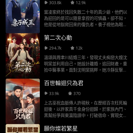
303.8k
12.9k
為大夏國世家豪門洗牌，並把心地善良的秦小
豪推向高位，最終秦小豪和蘇晚晚有情人終成
當凌家終於找回失散二十年的真少爺，他們以
眷屬
為迎回的是可以隨意拿捏的可憐蟲。卻不知，
他是從地獄爬回來的復仇者。養子視他為眼中
釘，姐姐罵他是下等人，父母用愧疚綁架他。
第二次心動
他冷笑以對，暗中布局--“我的東西，我會親
手一件件拿回來，包括你們最看重的淩氏帝
294.7k
12k
國。
溫頌與周聿川結婚三年，發現丈夫痴戀大嫂沈
明棠並利用自己。她設計離婚，追回財產，重
拾中醫事業。面對沈明棠挑畔，她冷靜反擊令
其失勢。養兄商鬱始終守護，助她揭穿沈明棠
百世輪迴只為君
偷換藥劑陰謀，使其伏法。周聿川得知當年救
命恩人實為溫頌，悔恨已晚。溫頌解開與商鬱
33.9k
370
的心結——他因深愛而曾逃離。最終二人閃
婚，溫頌研發的抗癌藥新生成功，事業崛起，
上古巫祝血脈傳人許硯秋，在歷經百次枉死輪
迎來璀璨新生。周聿川人財兩空，徹底落敗。
迴後，以許家真千金身份迴歸，於家族內鬥、
黑幫紛爭與東瀛陰謀中，打破宿命、實現女性
覺醒的故事，全劇共 63 集，每集 1-3 分鐘。
願你燦若繁星
許硯秋初歸許家，便因自帶的封建時代規矩感