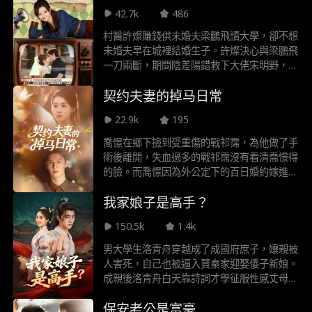
顯 “老頑固” 反差，卻憑玄學能力震懾下人。
42.7k
486
面對假千金許思蘅與弟弟許言琛的排擠，她破
掉 “香爐咒” 獲祖父初步信任，還因幫派火拼
村醫許燦賺錢供未婚夫梁鵬飛讀大學，卻不想
與玄武盟少幫主白靳梟意外邂逅，為其卜卦預
未婚夫早在城裡結婚生子。許燦決心與梁鵬飛
警，二人緣分自此開啟。 白老夫人壽宴風波
一刀兩斷，期間陰差陽錯救下大佬宋明野，宋
迭起，白靳梟與青龍幫少幫主秦昀為許硯秋衝
明野對許燦一見鍾情，向她求婚，在外是殺伐
突，白老夫人公開認其為 “孫媳人選”，許硯秋
契约夫妻的掉马日常
果斷的大佬，回家就變身聽話小奶狗。
卻以整頓家業為由暫緩婚約，提出以三月為期
爭奪掌家權。期間，她破解碼頭 “凝冰咒”，聯
22.9k
195
合白、秦兩家對抗東瀛商社，盤活許家生意，
喬憬在鄉下撿到受重傷的戰祁霈，為他做了手
與白靳梟感情也在拉扯中升溫。 隨著劇情深
術後離開，失血過多的戰祁霈沒有看清喬憬得
入，許硯秋髮現秦昀被偽道士玄機子用 “萬魂
的臉。而喬憬因為外公定下的百日婚約嫁進戰
縛命局” 操控，破除邪術後澄清二人 “命定姻
家，和他開始為期100天的夫妻生活！
緣” 是幻象，正視對白靳梟的心意。同時，她
我家娘子是高手？
點醒許思蘅使其投身商界，感化許言琛讓其承
擔家族責任。 故事高潮，玄機子聯合東瀛勢
150.5k
1.4k
力啟動 “百鬼夜行” 計劃欲控滬城。許硯秋與
男大學生洛青舟穿越成了成國府庶子，孃親被
白靳梟背靠背作戰，許硯秋為救白靳梟犧牲，
人害死，自己也被逼入贅秦家迎娶傻子新娘。
完成百次輪迴贖罪。七年後，許思蘅成為滬城
成親後洛青舟白天靠詩詞才學征服性感丈母孃
首位女性商會會長；現代時空裡，身為非遺修
和漂亮小姨子，晚上跟隨神秘女子修煉武學。
復師的許硯秋，在博物館與蒼老的白靳梟因一
保安老公是富豪
只是每晚跟自己洞房的好像都是不同的人？
枚古鈴鐺重逢，千年羈絆終續前緣，為這段跨