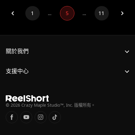
25 歲因周揚陷害身敗名裂，禁賽一年後 攜復
仇目標迴歸，聯合陸沉、葉薇對抗周揚，最終
1
...
5
...
11
在紅 龍杯決賽擊敗周揚，洗刷冤屈並收穫愛
情。 表面是周揚的“結拜兄弟 ”、德撲明星牌
手，實則 為家族復仇的金融世家遺子。心思
縝密，隱忍腹黑，牌 技高超且擅長偽裝。家
族因周揚背後資本破產，父親被 逼自殺，他
潛伏四年收集周揚罪證，遇見林晚後成為其
關於我們
盟友與守護者，最終協助警方逮捕周揚，與林
晚走到一 起。 前亞洲德撲冠軍，周揚前女
友，單身母親。外柔內 剛，曾因周揚的卑劣
支援中心
而放棄牌桌，為女兒小雨變得勇敢 堅韌，擅
長德撲心理戰與戰術覆盤。與周揚戀愛時發現
其本性後離開，獨自生下患病女兒，為籌手術
費打工， 後受林晚邀請復出，成為林晚的教
練，最終助林晚奪冠， 也為自己與女兒贏得
未來。
© 2026 Crazy Maple Studio™, Inc. 版權所有。