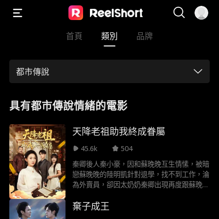
首頁
類別
品牌
都市傳說
具有都市傳說情緒的電影
天降老祖助我終成眷屬
45.6k
504
秦卿後人秦小豪，因和蘇晚晚互生情愫，被暗
戀蘇晚晚的陸明凱針對退學，找不到工作，淪
為外賣員，卻因太奶奶秦卿出現再度跟蘇晚晚
接近，被陸明凱撞到，被陸明凱羞辱毆打差點
棄子成王
致死。秦卿見自己培養的三大養子都身居高
位，後人卻仗著權勢欺壓自己孫子，決定重新