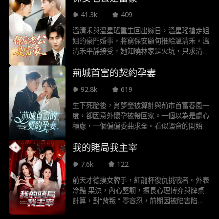
越時空的傳奇畫上句點。
41.3k
409
溫清禾與溫星瑤重生回出嫁日，溫星瑤搶走姐
姐的豪門婚事，將窮保安顧旬推給溫清禾。溫
清禾平靜接受，她知曉林家是火坑，只求清
淨。不料顧旬身份神秘竟受商界巨佬恭敬。另
荊城首富的契約孕妻
一邊，溫星瑤嫁入豪門後丈夫出軌，她試圖勾
引顧家鉅富，卻發現對方與顧旬長得一模一
92.8k
619
樣。
生下死胎後，肖夢瑩被算計與荊市首富春風一
度，卻因意外懷孕被帶回家。一個以為是處心
積慮，一個偏偏委曲求全。看似誤會的開始，
在極品前夫的推動下，秦烈逐漸覺出真相，是
我的賭局我主宰
相敬如賓？還是隨心所動？被愛傷過的肖夢瑩
又會如何對待這份感情？
7.6k
122
前天才德撲女牌手，紅龍杯復仇挑戰者。外表
冷豔 果決，內心堅韌，擅長心理博弈與牌桌
計算，對“背叛 ” 零容忍，前期因被陷害陷入
自我懷疑，後期在復仇中重 拾自信與初心。