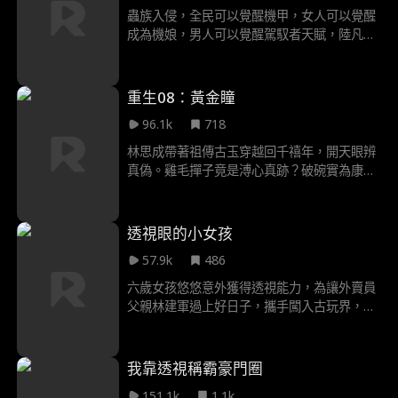
蟲族入侵，全民可以覺醒機甲，女人可以覺醒
成為機娘，男人可以覺醒駕馭者天賦，陸凡成
功覺醒3sss級天賦，從而契約數位3sss級機
娘，橫掃蟲族！
重生08：黃金瞳
96.1k
718
林思成帶著祖傳古玉穿越回千禧年，開天眼辨
真偽。雞毛撣子竟是溥心真跡？破碗實為康熙
御瓷！撿漏暴富只是開始，守護國寶才是終極
使命。看他聯手旗袍美人江燕婉，暴打偽君
子，硬剛東瀛走私團。這一世，他要讓流失海
透視眼的小女孩
外的華夏瑰寶，全部回家！
57.9k
486
六歲女孩悠悠意外獲得透視能力，為讓外賣員
父親林建軍過上好日子，攜手闖入古玩界，開
啟撿漏逆襲之路。她憑“神瞳”識破贗品、淘得
珍寶，從地攤到拍賣會屢創奇蹟，結識了藏寶
閣周老、女強人蘇靜等貴人，也招致偽善首富
我靠透視稱霸豪門圈
李半城的嫉恨與算計。在一次次鑑寶較量中戳
151.1k
1.1k