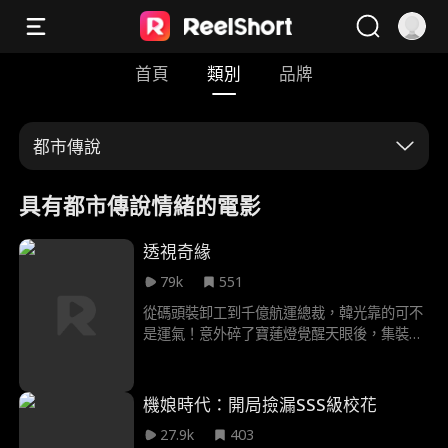
首頁
類別
品牌
都市傳說
具有都市傳說情緒的電影
透視奇緣
79k
551
從碼頭裝卸工到千億航運總裁，韓光靠的可不
是運氣！意外碎了寶蓮燈覺醒天眼後，集裝箱
盲盒開到手軟，賭石礦場賺到飛起。打臉黑幫
海盜，尋寶救美，順便把老闆千金娶回家，事
業愛情雙豐收。憑超能力和實力，實現真正的
機娘時代：開局撿漏SSS級校花
“草根逆襲”！
27.9k
403