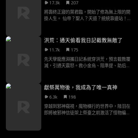
17.3k
207
將壽終正寢的葉君臨，開始了修為無上限的開
掛人生。 仙帝？聖人？天道？統統靠邊站！
他還收了幾個徒弟： 大徒弟是魔教教主，心狠
手辣，雖不服管教，卻每次都被收拾得服服帖
帖； 二徒弟是白髮蘿莉，擁有最強仙體，實力
洪荒：通天偷看我日記截教無敵了
驚人，卻熱衷做美食，乖乖伺候師尊； 三徒弟
11.7k
175
是聲名狼藉的刀魔，瘋瘋癲癲，只聽師尊一人
命令； 四徒弟是社恐的大蘑菇，修煉青帝長生
先天孽龍應淵攜日記系統穿洪荒，預言截教覆
訣，擁有青帝命格，卻常常擔心被師尊熬成蘑
滅，引通天震怒。救小金烏、阻準提、助后土
菇湯。 …… 當整個宇宙陷入至暗時刻，億萬生
立輪迴，更率截教補天撐天！闡教西方覬覦人
靈期待奇蹟降臨，葉君臨吃飽喝足，從燒烤店
族氣運，混沌鍾一響鎮三教，三皇五帝時代
慢悠悠走出，淡淡說道：“無所謂，我會出
啟！
獻祭萬物後，我成為了唯一真神
手。”
6.3k
198
穿越到邪神窺視，魔物橫行的世界中，陸羽在
即將被邪神信徒架上祭臺之前激活了怪物編輯
系統，從世間萬物提取素材進行編輯創造怪
物，得到怪物是天賦技能和它們的一部分力
量，自此踏上與邪神博弈的道路。