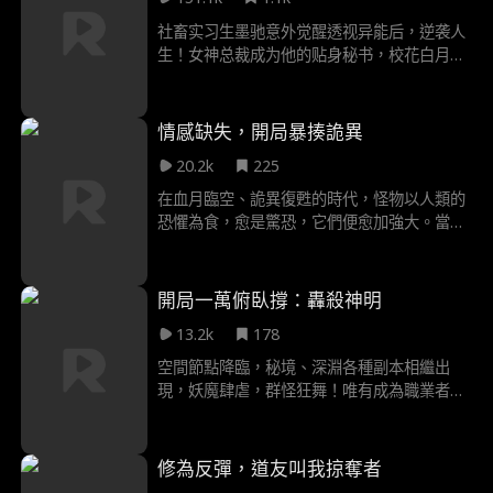
穿陰謀、守護正義，更促成父親與蘇靜的美好
姻緣。最終，悠悠不僅助力父親實現財富自
社畜实习生墨驰意外觉醒透视异能后，逆袭人
由，更收穫完整家庭與真摯友情，用天真與智
生！女神总裁成为他的贴身秘书，校花白月光
慧照亮了屬於他們的璀璨人生。
对他倾慕，财阀千金默默陪伴在他左右，他更
是成为了华夏顶级家族唯一的异姓家人，从此
他的人生彻底开挂！完成从社畜到鉴宝宗师的
情感缺失，開局暴揍詭異
传奇蜕变！
20.2k
225
在血月臨空、詭異復甦的時代，怪物以人類的
恐懼為食，愈是驚恐，它們便愈加強大。當危
機處理局四處救火，普通人在絕望中掙扎時，
王幽卻走上了一條畫風清奇的救世之路。他面
對恐怖猙獰的詭怪，內心毫無波瀾，甚至有點
開局一萬俯臥撐：轟殺神明
想下鍋嚐鮮。這是一個精神病少年，用他獨特
13.2k
178
的“不正常”，對抗整個崩壞世界的詭異故事。
空間節點降臨，秘境、深淵各種副本相繼出
現，妖魔肆虐，群怪狂舞！唯有成為職業者！
戰鬥變強！方能生存下去，站上世界之巔！覺
醒當天，蘇沉成為了史上第一個無職業者，在
無數人的嘲笑中，他默默點開了系統，不按套
修為反彈，道友叫我掠奪者
路出牌，公然驚豔了所有人！