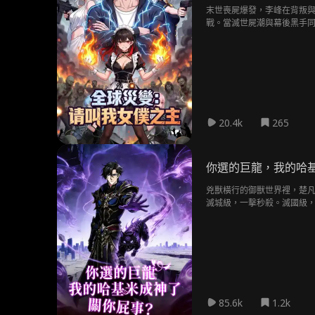
末世喪屍爆發，李峰在背叛
戰。當滅世屍潮與幕後黑手
20.4k
265
你選的巨龍，我的哈
兇獸橫行的御獸世界裡，楚凡
滅城級，一擊秒殺。滅國級，
來不只是最強。而是——成
85.6k
1.2k