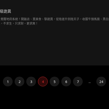
級詭異
缺，覺醒地府系統！開飯店、賣美食、馴詭異，從陰差升到陰天子，收服牛頭馬面、黑
缺，不求生，只求財，更求爽！
1
2
3
4
5
6
7
...
24