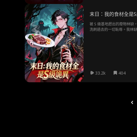
末日：我的食材全是S
被 S 級基地趕出的廢物林
洗刷過去的一切恥辱。我林
33.2k
404