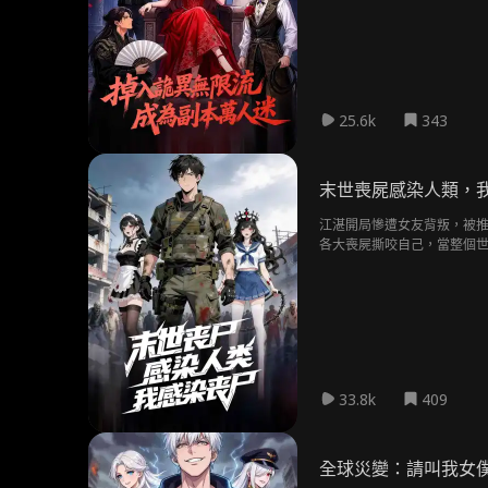
25.6k
343
末世喪屍感染人類，
江湛開局慘遭女友背叛，被
各大喪屍撕咬自己，當整個
33.8k
409
全球災變：請叫我女