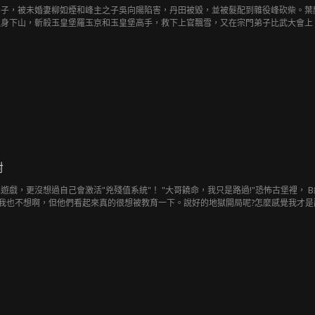
弟子，被未婚妻柳如煙和峰主之子吳向陽陷害，丹田被毀，並被髮配到雜役峰砍柴。葉
孤身下山，斬殺玉皇堡羅玉京和玉皇堡高手，救下上官飄雪，又在宗門弟子比武大會上
對
戲，更沒想過自己會激活"兇殘值系統"！ "大哥饒命，我只是路過!"恐怖古堡裡， B
"我也不想啊，但他們看起來真的很想被教育一下。說好的地獄開局呢?怎麼感覺我才是副