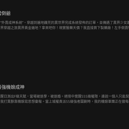
當倒爺
“外賣成神系統”，穿越到遍地饑荒的異世界完成系統發佈的訂單，並偶遇了異界少女
兩界穿越之旅異界黃金遍地？拿來吧你！現實醫藥天價？我直接買下製藥廠！左手倒賣
最強機娘成神
醒日測出F級天賦，當場被退學，被退婚。絕境中覺醒SSS級權限，誰說一個人只能契
我打異獸靠機娘寫思想彙報。當上城權貴派SS級強者圍剿時，我的機娘軍團正在做每