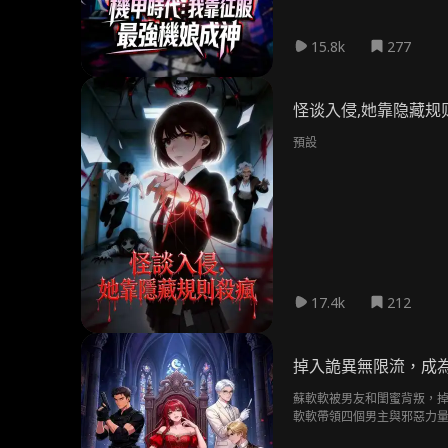
15.8k
277
怪谈入侵,她靠隐藏规
預設
17.4k
212
掉入詭異無限流，成
蘇軟軟被男友和閨蜜背叛，掉
軟軟帶領四個男主與邪惡力