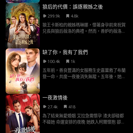
試圖尋找兩人 卻斷了線索 經過一連串誤會 兩
狼后的代價：誤逐親姊之後
人再次糾纏
299.9k
4.8k
狼王卡斯柏的親姊瑪琳娜，懷著身孕前來祝賀
兄長與狼后薇洛的典禮。然而，善妒的薇洛竟
將她誤認為是卡斯柏的外遇對象，心生忌恨，
對她百般欺凌，最終導致瑪琳娜不幸流產。如
今，布魯克斯家族的復仇獠牙已對準了薇洛的
缺了你，我有了我們
咽喉！
100.4k
1k
五年前，善良豐滿的女服務生史嘉蕾救了布蘭
登一命，共度一夜後消失無蹤。五年後，她帶
著驚天秘密重返故地，而他已成為叱吒風雲的
集團總裁，而他們之間，有一個他從不知道的
可愛女兒。
一夜激情後
27.4k
418
為了結束無愛婚姻 艾拉急需懷孕 渣夫卻碰都
不碰她 命運安排的夜晚 她跌入柯爾懷抱 卻不
知他是億萬總裁 ——更是渣夫的叔叔 艾拉何