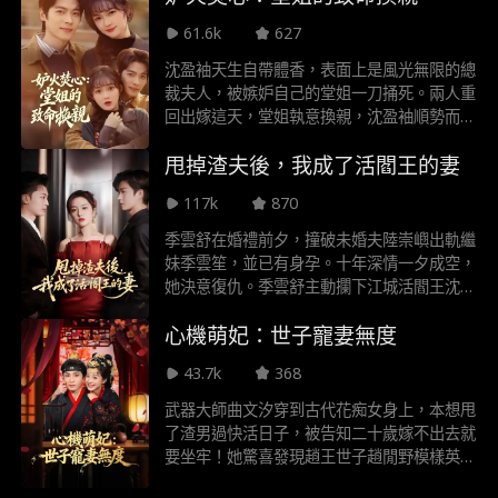
有地方也沒有她的身影，直到，蘇家那位替嫁
61.6k
627
來蘇二小姐闖入了他的生活，和他們展開了一
段啼笑皆非的婚後生活。
沈盈袖天生自帶體香，表面上是風光無限的總
裁夫人，被嫉妒自己的堂姐一刀捅死。兩人重
回出嫁這天，堂姐執意換親，沈盈袖順勢而
為，嫁給前世短命的周無恙。不想沈盈袖嫁進
甩掉渣夫後，我成了活閻王的妻
周家，周無恙不僅沒死，身體還越來越好。周
家更是一天比一天好，日子過的紅紅火火。而
117k
870
渣男沒有了沈盈袖的香露，一事無成還敗光家
產，堂姐更是比前世更慘。
季雲舒在婚禮前夕，撞破未婚夫陸崇嶼出軌繼
妹季雲笙，並已有身孕。十年深情一夕成空，
她決意復仇。季雲舒主動攔下江城活閻王沈策
的車，提出協議結婚——她需要沈家的力量
心機萌妃：世子寵妻無度
奪回一切，而他則需要一位妻子安撫母親。兩
人各取所需，約定只談合作，不談感情。面對
43.7k
368
陸崇嶼的執迷不悟、季家的步步緊逼，季雲舒
在沈策的庇護與支持下，開始絕地反擊。在這
武器大師曲文汐穿到古代花痴女身上，本想甩
場充滿算計與背叛的較量中，兩個原本冰冷的
了渣男過快活日子，被告知二十歲嫁不出去就
心卻逐漸靠近，假戲真做。當所有真相揭開，
要坐牢！她驚喜發現趙王世子趙閒野模樣英
昔日的背叛者終食惡果，而季雲舒與沈策，則
俊、容易害羞，稍加撩撥就臉紅耳朵紅，她決
在相互救贖中找到了真正的愛與歸宿。