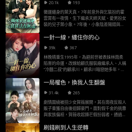
20.1k
193
床，對內甘做小嬌夫，對外談笑間打臉渣男渣
女!隨著神秘身份的曝光，夫妻兩人過上了沒
黴運纏身的葉天真，7年前意外與乞裝扮的霍
羞沒臊的甜蜜生活。
雲霄有一夜情，生下繼承天師天賦、愛男扮女
裝的兒子葉小象。7年後，小象陰差陽錯與霍
雲霄相遇，霍雲霄為拒婚帶小象見爺爺，
一針一線，纏住你的心
DNA檢測竟證實小象是其親生子。此後，霍
家瘋狂尋子卻屢屢錯過，葉天真陰差陽錯成霍
39k
367
雲霄生活助理，霍雲霄唯獨對她能緩解不舉之
症。兩人漸生情，霍家爺爺認出小象卻隱瞞葉
林晚晴重生1995年，為避前世被表妹林雨柔
天真身份，引發霍雲霄誤會葉天真被包養的虐
陷害的命運，改嫁給顧氏服裝廠繼承人、人稱
戀，最終真相大白，一家三口終團聚。
“冷麵二叔”的顧承川。顧承川暗戀她多年，兩
人先婚後愛，因誤會鬧出不少烏龍。林晚晴靠
一局權色，換我人生翻盤
服裝設計擺攤創業，顧承川默默支持。他們攜
手化解家族內鬥，最終顧氏也發展壯大成功上
31.4k
265
市，兩人譜寫甜寵創業傳奇。
劇情圍繞被拐少女賀薇展開，其在雨夜反殺人
販子重獲自由後迴歸豪門。面對假千金的挑釁
與家族偏袒，賀薇收起鋒芒假扮弱者，通過撕
毀養女偽善面具、滿分考試自證實力等策略，
刷錢刷到人生逆轉
逐步奪回身份認同與家族資源。全劇以現代都