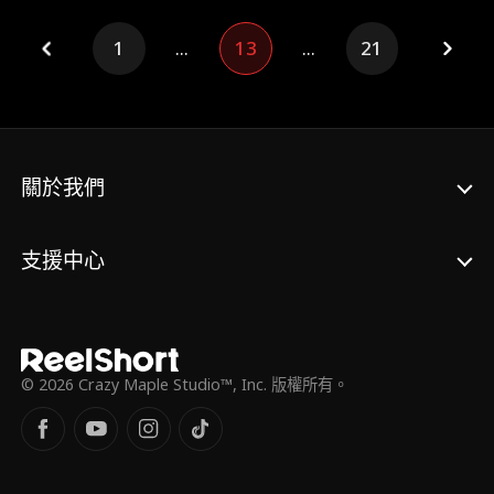
定就嫁他了！趙王府危在旦夕，十萬兵馬兵臨
城下？沒事！打仗是她的強項，她打造出最厲
1
...
13
...
21
害的武器，幫他大殺四方，再哄他和她生一窩
小崽子，做神仙眷侶！
關於我們
支援中心
© 2026 Crazy Maple Studio™, Inc. 版權所有。