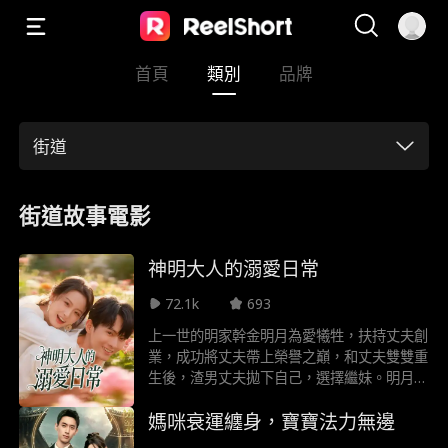
首頁
類別
品牌
街道
街道故事電影
神明大人的溺愛日常
72.1k
693
上一世的明家幹金明月為愛犧牲，扶持丈夫創
業，成功將丈夫帶上榮譽之巔，和丈夫雙雙重
生後，渣男丈夫拋下自己，選擇繼妹。明月果
斷選擇扮做乞丐的季來之做丈夫。在明月與季
媽咪衰運纏身，寶寶法力無邊
來之相處之後，季來之buff疊滿，無所不能，
醫武雙絕，最重要的是他還會洗衣做飯會暖