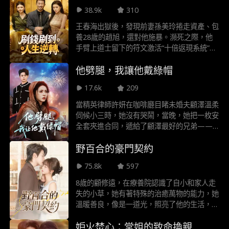
市為背景，展現主人公智鬥反派、實現逆襲的
38.9k
310
成長曆程
王春海出獄後，發現前妻孫美玲捲走資產、包
養28歲的趙旭，還對他施暴。瀕死之際，他
手臂上道士留下的符文激活“十倍返現系統”，
為女性消費可獲十倍返利。此後，王春海幫黃
他劈腿，我讓他戴綠帽
小芳賠償鞋款，為她包下店裡全部的手機電
腦，在拍賣會拍下凜冬星戒送她，還包養洛氏
17.6k
209
傳媒總裁洛伊，給主播劉莎莎刷千萬禮物。他
在同學聚會、車展等場合，多次打臉孫美玲、
當精英律師許妍在咖啡廳目睹未婚夫顧澤溫柔
趙旭及嘲諷他的陳建業、李安，更贏得黃小
伺候小三時，她沒有哭鬧，當晚，她把一枚安
芳、洛伊、劉莎莎、任家千金任瑤瑤的青睞，
全套夾進合同，遞給了顧澤最好的兄弟——
最終買樓與四女同住，徹底逆襲人生。
京圈有名的花花公子霍妄。 “去酒店嗎？我請
野百合的豪門契約
客。” 一場始於報復的放縱遊戲就此展開。她
利用他送顧澤一頂綠帽，他樂得陪玩，享受這
75.8k
597
禁忌的刺激。直到他卸下偽裝，為她押上全部
身家；她塵才驚覺這場棋局，早在十年前就已
8歲的顧修遠，在療養院認識了自小和家人走
佈下…… 精明清醒女律師×偽裝海王深情霸總
失的小草，她有著特殊的治癒萬物的能力，她
一場始於算計的成人遊戲，最終賭上了真心。
溫暖善良，像是一道光，照亮了他的生活，也
治癒了他的雙腿。十六年後，顧修遠執掌顧
妒火焚心：堂姐的致命換親
氏，發誓一定要找到小草，娶她。但他找遍所