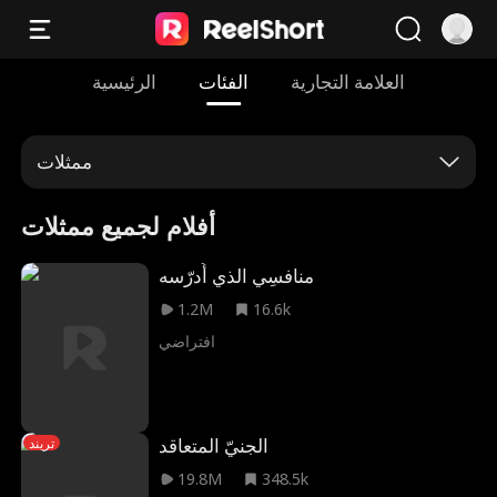
العلامة التجارية
الفئات
الرئيسية
ممثلات
أفلام لجميع ممثلات
منافسِي الذي أُدرّسه
1.2M
16.6k
افتراضي
الجنيّ المتعاقد
تريند
19.8M
348.5k