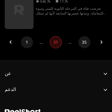
946.7k
17.7k
زفافه.
تعرضت فتاة في المرحلة الثانوية للتنمر وسوء
المعاملة، ونبذتها عشيرتها السابقة لأنها لم تمتلك
ذئبها الداخلي. وعندما انضمت إلى عشيرة جديدة،
التقت برجل جذاب وقع في حبها، لكنها اكتشفت
أنه الألفا الأعلى رتبة فيها، وابن شقيق الرجل الذي
يريد قتلها.
1
...
31
...
35
عن
الدعم