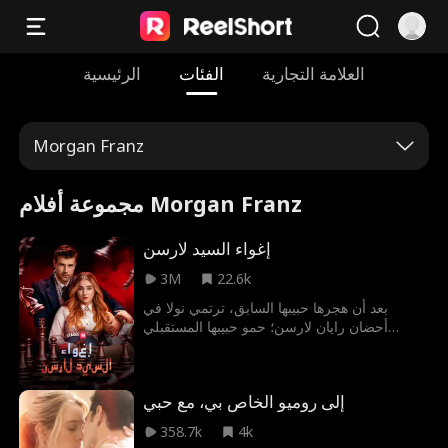
العلامة التجارية
الفئات
الرئيسية
Morgan Franz
مجموعة أفلام Morgan Franz
إغواء السيد لارسن
3M
22.6k
بعد أن هجرها حبيبها السابق، ترتمي نولا في
أحضان رايان لارسن؛ حمو حبيبها المستقبلي
والرجل النافذ وفاحش الثراء. يحاول رايان الابتعاد
بسبب علاقتها المعقدة بابنته، لكن نولا تواصل كسر
قواعده لتجذبه نحو علاقة خطيرة.
إلى روميو الخاص بي، مع حبي
358.7k
4k