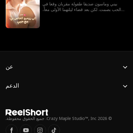
بيني وماسون صديقا طفولة مقربان وقعا في
الحب بصمت. لكن بعد قضاء ليلتهما الأولى معاً،
تُشخص إصابة بيني بالسرطان، فتتخذ قراراً مؤلماً
بإبعاد ماسون لحمايته من ألم فقدانها.
عن
الدعم
© 2026 Crazy Maple Studio™, Inc. جميع الحقوق محفوظة.