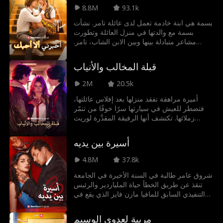
8.8M
93.1k
بسمة هي ابنة خادمة تعمل لدى عائلة تامر. نشأت
بسمة مع والدتها في منزل العائلة وتطورت
مشاعر متبادلة بينها وبين الابن الشاب، تامر.
وعندما بلغا سن الرشد، بدأ تامر بملاحقتها بشغف
شديد، لكن بسمة شعرت بعدم الأمان بسبب
قبلة المخالب والأنياب
وضعها كابنة خادمة. يحاول تامر جاهدًا لإقناعها
بالبقاء معه، بينما تستمر بسمة بمحاولات الابتعاد
2M
20.5k
عنه. وبين كل الشد والجذب بينهما، تعترف بسمة
في النهاية بمشاعرها الحقيقية
أميرة مراهقة تفقد منزلها بعد إفلاس عائلتها،
فتضطر للعيش في سيارتها سرًا خوفًا من تنمّر
زملائها. تكتشف أنها الرفيقة المقدَّرة لوريث
المستذئبين وأمير مصاصي الدماء، بشخصيتين
متناقضتين. وبينهما تبحث عن حبها الحقيقي، قبل
أسيرة بين يديه
أن تنكشف حقيقة خطيرة عن هويتها قد تدمّر كل
شيء.
4.8M
37.8k
شروق عامر طالبة في السنة الأخيرة في الجامعة
تنقذ عن طريق الخطأ حياة الملياردير والرئيس
التنفيذي السابق للمافيا مازن فايز الذي يقع في
حبها من اللحظة الأولى ويضغط عليها لتتزوجه.
فهل هو خطير وقاسٍ كما يبدو؟ أم أن هناك قلب
مربية لعدوي الوسيم
بداخله يستحق حبها؟