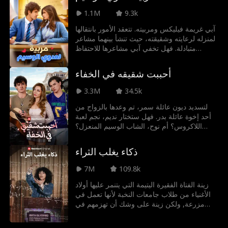
1.1M
9.3k
آبي غريمة فيليكس ومربيته. تتعقد الأمور بانتقالها
لمنزله لرعايته وشقيقته، حيث تنشأ بينهما مشاعر
متبادلة. فهل تخفي آبي مشاعرها للاحتفاظ
بوظيفتها؟
أحببت شقيقه في الخفاء
3.3M
34.5k
لتسديد ديون عائلة سمر، تم وعدها بالزواج من
أحد إخوة عائلة بدر. فهل ستختار نديم، نجم لعبة
اللاكروس؟ أم نوح، الشاب الوسيم المنعزل؟
وكيف يمكنها أن تقرر، وهي تشعر بانجذاب نحو
كليهما؟
ذكاء يغلب الثراء
7M
109.8k
زينة الفتاة الفقيرة اليتيمة التي يتنمر عليها أولاد
الأغنياء من طلاب جامعات النخبة لأنها تعمل في
مزرعة, ولكن زينة على وشك أن تهزمهم في
الشيء الذي لا يتوقعونه أبدًا ألا وهو: الرياضيات.