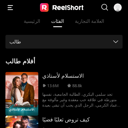
العلامة التجارية
الفئات
الرئيسية
طالب
أفلام طالب
الاستسلام لأستاذي
13.6M
88.8k
تجد سلمى البكري، الطالبة الجامعية، نفسها
متورطة في علاقة حب معقدة وغير مألوفة مع
عماد الكرمي، الرجل الذي يجب أن تبقى بعيدة
عنه. يتميز عماد بجاذبيته وشخصيته الحادة، وهو
في الوقت ذاته أستاذها الجامعي. وبينما تكافح
كيف تروض ثعلبًا فضيًا
سلمى للتكيف مع بيئة جامعية شديدة المنافسة
ومع التحديات التي تواجهها داخل أسرتها المفككة،