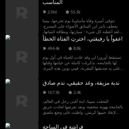
المناسب
للمسامحة...
2.9M
55.3k
تتوفى أميرة وفاة مأساويةً يوم تخرجها، بينما
يخطف تامر ابن السائق الأضواء على المسرح.
لقد أعطته كل شيء - سيارتها، وبطاقة ائتمانها،
وحتى شركة والدها، وقام باستغلالها. كان يُدلل رنا
عفواً يا رفيقتي، اخترتِ الفتاة الخطأ!
كأميرة، بينما يُعامل أميرة كخادمة. وفقط عند
موتها أدركت أن زين الوريث الملياردير، كان
494.4k
8.8k
ينتظرها منذ البداية. والآن، يمنحها القدر فرصةً
تستيقظ أورورا لي وقد عادت للحياة في أول يوم
ثانيةً لتصحيح الأمور.
لها بالجامعة، بذكريات كاملة عن خيانتها وقتلها
على يد صديقتها المقربة، فيبي بوين. هذه المرة،
تخفي الوريثة الحقيقية هويتها، بينما تدعو فيبي
المحتالة الجميع في رحلة فاخرة إلى الخارج،
ندبة مزيفة، وغد حقيقي، ندم صادق
وتخطط سراً لسرقة ثروة أورورا مجدداً. تجاري
أورورا خداع فيبي وتناور لكشف الحقيقة في لعبة
167.3k
2.4k
انتقام مميتة، الجميع فيها بيادق، ولا أحد يخرج منها
كما كان.
التحقت سيينا، ابنة أغنى رجل في العالم،
بالجامعة بهوية متخفية. وبعد تعرضها لحادث حريق
لإنقاذ حبيبها كريس، واظبت على وضع ملصق
ندبة مزيفة لاختباره. تظاهر كريس بالوفاء، وحين
ظنت أنه اجتاز الاختبار وقررت مكافأته بوظيفة
فراشة في الساحة
مرموقة، ظن بالخطأ في حفل التخرج أن آيريس