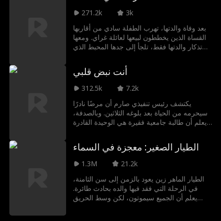
هي ابنة الثري، فأهان سيينا بشتى الطرق...
271.2k
3k
بعد وفاة والدتها، تهرب الطفلة سادي من أقاربها
القساة الذين يخططون لبيعها لعائلة غراي. ومعها
تذكار والدتها فقط، تلجأ إلى جدها المحبط الذي
يدربها على الفنون القتالية. وبعد عشر سنوات،
تتصدى سادي للظلم وتهزم متنمرا محليا لتنال
أنت نبض قلبي
فرصة التدريب في المدينة. وبقوتها التي لا تقهر،
ترتقي لتصبح بطلة عالمية، وتتحول من فتاة يتيمة
312.5k
7.2k
إلى أسطورة.
يكتشف رئيس تنفيذي صارم أن مرضًا نادرًا
سيحرمه من الحياة بعد بلوغه الثلاثين. وبالصدفة،
يعلم أن طالبة جامعية فقيرة هي الوحيدة القادرة
على شفائه. يائسًا من أجل البقاء، يجبرها على
الزواج منه. ومع مرور الوقت، تقع في حبه
الطيار الصغير: معجزة في السماء
وتضحي بنفسها لإنقاذه. يعتقد أنها ماتت في سبيله
فيغرق في الحزن واليأس. لكن بعد سبع سنوات،
1.3M
21.2k
تعود الأقدار لتجمعهما من جديد وقد أصبحت عمياء
ومعها طفل.
الطيار الماهر زين يعود بالزمن إلى سن الثامنة،
في الرحلة التي فقد فيها والده بحادث طائرة.
يعلم أن الجميع سيموتون، لكن وسط الحريق
والرياح والهلع، يحاول بجسده الصغير إنقاذ والده
ومئات الركاب. بين شك الركاب، وإغماء القبطان،