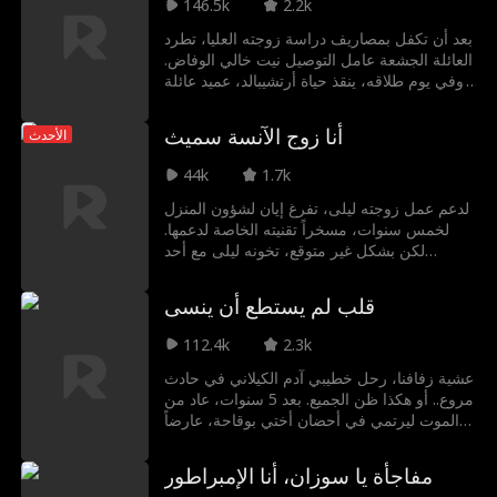
146.5k
2.2k
الطلاق من النجمة الصاعدة! وبهذا الوقت عندما
تدرك زوجته ما خسرته فعلًا، يكون قد فات الأوان
بعد أن تكفل بمصاريف دراسة زوجته العليا، تطرد
لاستعادته.
العائلة الجشعة عامل التوصيل نيت خالي الوفاض.
وفي يوم طلاقه، ينقذ حياة أرتشيبالد، عميد عائلة
ثرية سقط إثر نوبة قلبية. ولرد الجميل، تعرض
عليه حفيدته، الوريثة الباردة إيفلين، عقد زواج
أنا زوج الآنسة سميث
الأحدث
مدته عام. وحين تعلم طليقته، تدفعها الغيرة
للتحالف مع شاب ثري ومدلل لتدميره. لكن نيت
44k
1.7k
يتوقف عن التساهل، وبفضل مهارته وعزيمته،
يتصدى لهما ويبني عمله الخاص من الصفر. ومع
لدعم عمل زوجته ليلى، تفرغ إيان لشؤون المنزل
مضي فترة العقد، تبدأ رابطة حقيقية في التشكل
لخمس سنوات، مسخراً تقنيته الخاصة لدعمها.
بينهما...
لكن بشكل غير متوقع، تخونه ليلى مع أحد
مرؤوسيها وتهينه علناً. حينها يكشف إيان عن هويته
الحقيقية، ويرفع دعوى طلاق بهدوء ليسترد
قلب لم يستطع أن ينسى
ممتلكاته. وبدون دعمه، تنهار شركة ليلى ويتخلى
عنها حلفاؤها، بينما يمضي إيان تاركاً الماضي،
112.4k
2.3k
ويستأنف مسيرته المهنية ليبني حياة جديدة مع
عائلته.
عشية زفافنا، رحل خطيبي آدم الكيلاني في حادث
مروع.. أو هكذا ظن الجميع. بعد 5 سنوات، عاد من
الموت ليرتمي في أحضان أختي بوقاحة، عارضاً
عليّ أن أكون "عشيقته" سخريةً من إخلاصي
المزعوم. لكن آدم غرق في غروره؛ فليلة الحادث
مفاجأة يا سوزان، أنا الإمبراطور
كشفت لي حقيقته بفيديو صادم، والآن أنا لست