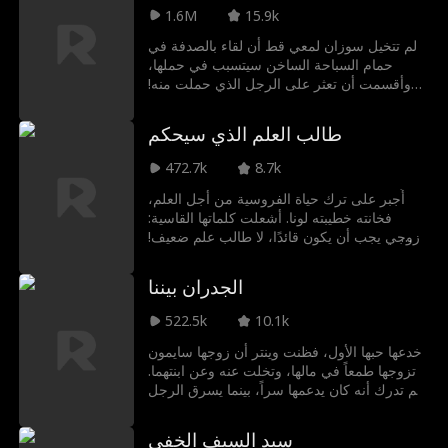
الفتاة المحطمة التي يتخيلها. أنا زوجة عمه "سليم
1.6M
15.9k
الكيلاني"، القوة الحقيقية للعائلة، وأمّ لابنته. لقد
أخطأت في الحسابات يا آدم، فمن تظنها ضحية،
لم تتخيل سوزان لمعي قط أن لقاء بالصدفة في
هي الآن سيدة القصر التي ستسلبك كل شيء.
حمام السباحة الساخن سيتسبب في حملها،
وأقسمت أن تعثر على الرجل الذي حملت منه!
بعد خمس سنوات، سوزان الرئيسة التنفيذية
الأجمل في مدينة المستقبل، تبحث عن زوج في
طالب العلم الذي سيحكم
أرجاء المدينة لتستعيد شركة والدتها. وما لم يكن
في الحسبان، أن يسرا ابنتها عثرت على والدها
472.7k
8.7k
البيولوجي، خالد رشوان في الريف! اتضح أن
الرجل الذي قابلته قبل خمس سنوات كان مزارعًا
أُجبر على ترك حياة الفروسية من أجل العلم،
في الريف، فقررت أن تجعله زوجها، لكن بعد
فخانته خطيبته لونا. أشعلت كلماتها القاسية:
الزواج، اكتشفت أن ذلك المزارع من الريف هو
زوجي يجب أن يكون قائدًا، لا طالب علم ضعيف!
في الواقع إمبراطور القصر الملكي!
نارًا في صدره. فتتحطم كرامته ويتوعد بالانتقام.
يهجر العلم وينهض من رماده ليغزو البلاد ويستعيد
الجدران بيننا
قدره كقائد أسطوري. فلا أحد يمكنه إيقاف رجل
كُتب له أن يحكم.
522.5k
10.1k
خدعها حبها الأول، فظنت وينتر أن زوجها سايمون
تزوجها طمعاً في مالها، وتخلت عنه وعن ابنتهما.
لم تدرك أنه كان يدعمها سراً، بينما يسرق الرجل
الذي وثقت به أبحاثه وثروتها. حين تنكشف
الحقيقة، يرحل سايمون، وتختار ابنتهما أماً أخرى،
سيد السيف الخفي
ولا يبقى لوينتر إلا الندم.