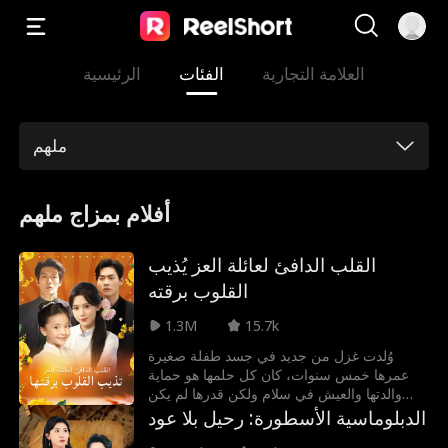
العلامة التجارية
الفئات
الرئيسية
ملهم
أفلام بمزاج ملهم
القلب الدافئ لعائلة العز يُذيب
القلوب برقته
1.3M
15.7k
وُلدت غزل من جديد في جسد طفلة صغيرة
عمرها خمس سنوات، كان كل حلمها هو حماية
والدتها والعيش في سلام ولكن قدرها لم يكن
عادياََ لكنها كانت تخطف القلوب بجمالها الطفولي
الدبلوماسية الأسطورة: رحيل بلا عود
وبراءتها ومواهبها الخفية كالعزف على البيانو