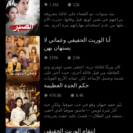
خزان الوقود يتسرب، التضاريس خطيرة، والهبوط
1.3M
22k
الاضطراري احتمال نجاته لا يتعدى 1%.
منذ سنوات، تم القضاء على عائلة معروفة
ببراعتهم في تشي كونغ. قبل وفاتها، حذرت الأم
طفلها من عدم استخدام مهاراتهم مرة أخرى. بعد
سنوات، خلال مسابقة فنون قتالية لاختيار عروس،
كانت شابة من عائلة أخرى على وشك الخسارة
أنا الوريث الحقيقي وعماتي لا
أمام خصم أجنبي. في لحظة حاسمة، حطم
يستهان بهن
الطفل قلادة من اليشم، مستعيدًا قوته لحماية
محبوبته.
339k
2.6k
كان وريثًا لعائلة ثرية، اختفى صبي عبقري وتم
التقاطه من قبل عائلة أخرى، حيث أُجبر على
الخدمة وتحمل الإساءة. لكن عماته الأربع القويات
- كل واحدة منهن أسطورة في مجالها، من
حكم الجدة العظيمة
محاربة إلى نجمة سينمائية، طبيبة بارعة، وقطب
أعمال - وجدنه وأغرقنه بالحب، وكشفن الوريث
476.8k
8.4k
المزيف وقلبن الطاولة!
تيّم حفيد جيهان وقع في حب صوفيا، ولكن حبه
أثار غيرة لويس —عاشق صوفيا الذي أخفى
شغفه في الظلال— فصبّ عليه حقده بحرمانه
من الدراسة حتى انتهى به الأمر عاملَ توصيل
بسيطًا؛ ظهرت جدّته العظمى من عالم الخلود
انتقام الوريث الحقيقي
لتُعيد القدر إلى مساره، ولتقرّب بينه وبين صوفيا