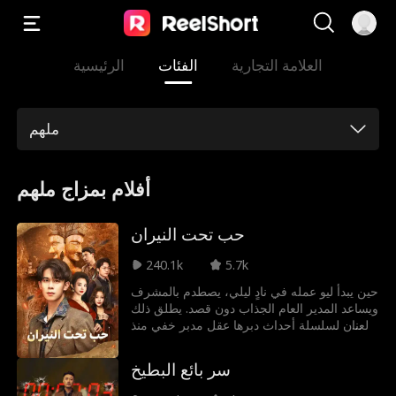
العلامة التجارية
الفئات
الرئيسية
ملهم
أفلام بمزاج ملهم
حب تحت النيران
240.1k
5.7k
حين يبدأ ليو عمله في نادٍ ليلي، يصطدم بالمشرف
ويساعد المدير العام الجذاب دون قصد. يطلق ذلك
العنان لسلسلة أحداث دبرها عقل مدبر خفي منذ
لحظة دخوله النادي. وبينما يجمع ليو خيوط
القضية، يكشف حقيقة تصيبه بالذهول...
سر بائع البطيخ