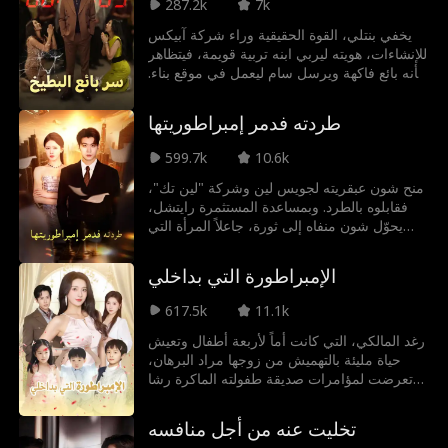
287.2k
7k
يخفي بنتلي، القوة الحقيقية وراء شركة آبيكس
للإنشاءات، هويته ليربي ابنه تربية قويمة، فيتظاهر
بأنه بائع فاكهة ويرسل سام ليعمل في موقع بناء.
لكن حين يستهدفه هانتر، المتنمر المدلل وابن أحد
مرؤوسي بنتلي، ويسرق حبيبته ويسحقه
طردته فدمر إمبراطوريتها
باستمرار، يتدخل بنتلي. يُكشف سره، لكن
المتنمر يتمادى في غيّه إلى أن يصل والده، وعندها
599.7k
10.6k
تتجلى الحقيقة الصادمة.
منح شون عبقريته لجويس لين وشركة "لين تك"،
فقابلوه بالطرد. وبمساعدة المستثمرة رايتشل،
يحوّل شون منفاه إلى ثورة، جاعلاً المرأة التي
ظلمته تشاهد انهيار إمبراطوريتها، سطراً تلو الآخر
من الأكواد البرمجية.
الإمبراطورة التي بداخلي
617.5k
11.1k
رغد المالكي، التي كانت أماً لأربعة أطفال وتعيش
حياة مليئة بالتهميش من زوجها مراد البرهان،
تعرضت لمؤامرات صديقة طفولته الماكرة رشا
الخالدي حتى قُتلت غدرًا، لتحل مكانها إمبراطورة
إمبراطورية الكرمل. بتحول جذري، استعادت رغد
تخليت عنه من أجل منافسه
رشاقتها وأناقتها واستردت احترامها لذاتها،