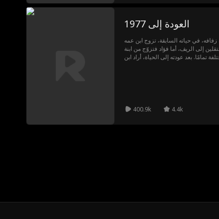
العودة إلى 1977
 زفافه، في حياته السابقة، تزوج ابن عمه
قلين إلى الريف، أما فؤاد فتزوّج من ابنة
ة تمامًا. بعد عودته إلى الحياة، أراد ابن
د أكثر بعد التبديل، أما ابن عمه فاكتشف
400.9k
4.4k