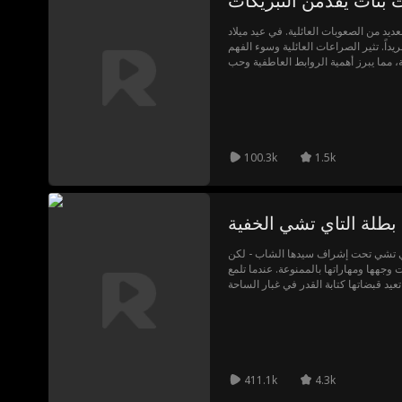
ث بنات يقدّمن التبريكات
من خلال هذه المحن، يكسب احترام عائلته
ويصبح القائد الحقيقي للمنظمة السرية.
لعديد من الصعوبات العائلية. في عيد ميلاد
يداً. تثير الصراعات العائلية وسوء الفهم
، مما يبرز أهمية الروابط العاطفية وحب
العائلة.
100.3k
1.5k
بطلة التاي تشي الخفية
اي تشي تحت إشراف سيدها الشاب - لكن
جهها ومهاراتها بالممنوعة. عندما تلمع
411.1k
4.3k