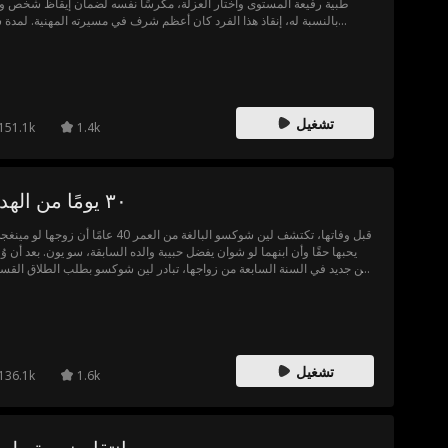
طبية رفيعة المستوى واختار العزلة، مكرسًا نفسه لضمان إيقاظ شخص وا
بالنسبة له، إنقاذ هذا الفرد كان أعظم شرف في مسيرته المهنية. لمدة
سنوات، بقي هذا الشخص في جناح فاخر من الدرجة الأولى. الآن، الشخص ا
غير العالم قبل ست سنوات على وشك الاستيقاظ، والعالم مقدر له أن ي
تغييرات جذرية مرة أخرى.
تشغيل
151.1k
1.4k
٣٠ يومًا من الهدوء
قبل وفاتها، تكتشف لين شوكسو البالغة من العمر 40 عامًا أن زوجها ل
يحبها حقًا وأن ابنهما لو شوان يفضل حبيبة والده السابقة، سو يون. بعد أن و
من جديد في السنة السابعة من زواجها، تبادر لين شوكسو بطلب الطلاق القس
الذي يجب أن يمر بفترة التهدئة الإلزامية لمدة 30 يومًا في الصين. خلال هذ
تنضم إلى فريق البروفيسور وانغ في شنغهاي لمواجهة سرطان الدماغ المتقدم.
تشغيل
136.1k
1.6k