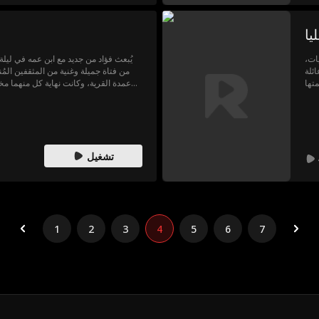
يا
ات،
يُبعث فؤاد من جديد مع ابن عمه في ليلة
ئلة
من فتاة جميلة وغنية من المثقفين المُنت
تها
عمدة القرية، وكانت نهاية كل منهما مختلف
عمه أن يبدّل الزواج، تحسّنت حياة فؤا
لاحقًا أن زوجته كانت حاملاً من رجل آخر عندما تزوّجته، فندم ندمًا شديدًا.
تشغيل
1
2
3
4
5
6
7