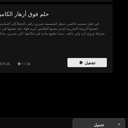
حلم فوق أزهار الكاميل
في حفل تصميم عالمي، تنتقل المصممة شيرين زاهر بالخطأ إلى الثمانيني
لتصبح الزوجة الشريرة لمدير مصنع الملابس كريم فؤاد. تجد نفسها في عا
ممزقة وزوج بارد وابن خائف، بينما تطمع سارة في مكانتها. لكن شيرين، بحكم
وأفعالها، تعيد الثقة لأسرتها وتكشف المؤامرات.
تشغيل
479.3k
11.6k
تحميل