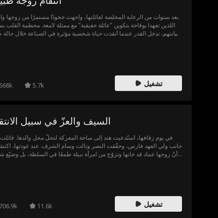
انتقام زوجة طب
بعد سنوات من الرعاية المخلصة لعائلتها، واجهت جحودًا مستمرًا من زوجها وابن
اللذين تعهدا بوقاحة بتكوين "عائلة حقيقية" مع ممثلة لامعة. محطمة القلب ب
خيانتهم، تدخل القدر عندما أنقذت حياة شخصية مؤثرة في الصناعة خلال حالة ط
طارئة. كطبيبة ماهرة، كسبت إعجابه ودعمه الثابت، مما شجعها على الطلاق
زواجها السام. بإرشاد رجل الأعمال، استعادت هويتها وازدهرت في دائرة ا
الخاصة بها: تفوقت في مسيرتها الطبية، وأشعت ثقة، وصنعت حياة ذات هدف.
هذه الأثناء، الثنائي الوهمي من الأب والابن، الذين اعتقدوا أن خيالهم سينجح، غ
في الندم قريبًا—أحدهما يطارد الخلاص كابن، والآخر يتوسل لفرصة ثانية كز
تشغيل
وكلاهما ترك ليتحسر على المرأة التي لا يمكن تعويضها التي اعتبروها أمرًا مفر
668k
5.7k
السيف والعزّ في سبيل الانتق
في يوم زفافها، استُدعيت هند إلى ساحة المعركة لتحلّ محل والدها. قاتلت 
جانب ولي العهد فارس، وحقّقت النصر ونالت وسام الشرف. عند عودتها، اكت
أنّ زوجها عماد قد خانها وتزوّج من امرأة نبيلة طمعًا في السلطة، بل وضيّع 
أختها بإرسالها جارية إلى أحد النبلاء. غدره أشعل في قلبها نار الانتقام، فان
لتحطيم عالمه من الداخل. وبينما كانت تقلب حياته رأسًا على عقب، بدأت خ
مؤامرات أكبر تنسج في الظل، تهدّدها وتهدّد فارس بمصير لا يرحم.
تشغيل
706.9k
11.6k