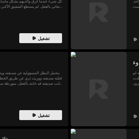
حد.
كل شيء عندما غرق والديهم بشكل مأساوي، 
 ست
تعاني بالفعل. لم يستطع الشقيق الأكب
لذي
الأشقاء الأصغر بمفرده. من أجل سل
شهد
الحياة، فقد الشقيق الأكبر الاتصال بال
والندم، حيث اعتقد أنه فقدهم. مصممًا عل
تشغيل
ه
و مينغجه لم
يتحمل البطل المسؤولية عن صديقته وي
ُلدت
قتلته صديقته ووريث ثري عن طريق الخطأ كا
ري،
كانت صديقته قد خانته بالفعل، متورطة سرً
ه الفترة،
البطل إرث منظمة سرية قوية أثناء وج
رجال أعمال مؤثرين، وأرستقراطيين،
الجديد. عند خروجه، يكتشف أن 
الأرملة، وأخته الصغرى، وزوجة أخيه. في
محاولًا إهانة زوجة أخيه وأخته الصغرى.
تشغيل
الوريث، يقتحم البطل الحفل بتابوت أخيه، مه
ينتقم لأخيه ويسوي حساباته، لكن لا تزا
بعد ذلك، تستهدف عائلته مجموعة إجرامية 
البطل عائلته، ثم يواجه تحديات تتعل