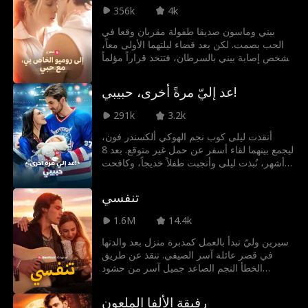
النظرة الأولى. لكن عندما يكتشف كال أن الرجل
356k
4k
الذي تهرب منه ليلي هو مالك الأرض وغريمه
القديم، يقرر المخاطرة بحياته ومصدر رزقه
بيني وماسون صديقا طفولة مقربان وقعا في
لحمايتها.
الحب بصمت. لكن بعد قضاء ليلتهما الأولى معاً،
تُشخص إصابة بيني بالسرطان، فتتخذ قراراً مؤلماً
بإبعاد ماسون لحمايته من ألم فقدانها.
عد إليّ مرةً أخرى، حبيبي!
291k
3.2k
أنقذت ليلى كوب نجم الهوكي ألكسندر فون،
ليجمع بينهما لقاء أسفر عن حمل غير متوقع. بعد 8
أشهر، نُبذت ليلى وأنجبت طفلاً خديجاً، وكافحت
لتسديد فواتير المستشفى. في المقابل، واصل
ألكسندر البحث عنها ليمنحها وطفلهما الحب. فهل
تنفسي
سيجدهما قبل فوات الأوان؟
1.6M
14.4k
سيرين وليّ تبدأ بالعمل كمدبرة منزل بعد والدتها
في قصر عائلة آسر الصيفي. تنقذ عن طريق
الخطأ النجم الصاعد جميل آسر من حشود
معجبينه. ثم تتضارب حياتهما فيندلع العشق
الممنوع، والانجذاب الساحر، والغيرة القاتلة.
رفيقة الألفا الملعون
تنغمس سيرين في حياة جميل المبهرة والخطرة.