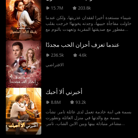
بينما يقف في طريقهم خطر الشهرة، والغدر،
15.7M
203.8k
والتشهير، وانفطار القلب. عندما تبدأ سيرين
باستكشاف من تكون بعيدًا عن تلك الفوضى يجب
شيماء مستعدة أخيرا لفقدان عذريتها، ولكن عندما
عليهما أن يقررا إذا كان حبهما سينجو من وهج
حاولت مفاجأة حبيبها، وجدته يخونها! خرجت بقلب
الشهرة.
مفطور مع صديقتها المقربة وتعهدت بالنوم مع
أول رجل يقترب منها... وهو الألفا القوي مالك.
يكون الانجذاب بينهما البشر والمستذئب فوريا
عندما تعزف أحزان الحب مجددًا
مثيرا محظورا. لكن هذه ليست المشكلة الوحيدة،
مالك مصاب بلعنة، وإذا لم يَسِم شيماء كشريكته
236.5k
4.6k
وتحمل بصغيره، فسيموت!
الافتراضي
أخبرني ألا أحبك
8.8M
93.2k
بسمة هي ابنة خادمة تعمل لدى عائلة تامر. نشأت
بسمة مع والدتها في منزل العائلة وتطورت
مشاعر متبادلة بينها وبين الابن الشاب، تامر.
وعندما بلغا سن الرشد، بدأ تامر بملاحقتها بشغف
شديد، لكن بسمة شعرت بعدم الأمان بسبب