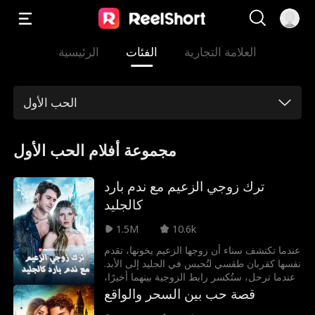
العلامة التجارية
الفئات
الرئيسية
الحب الأول
مجموعة أفلام الحب الأول
ترك زوجي الزعيم مع ندم بارد
كالجليد
1.5M
10.6k
عندما تكتشف سناء أن زوجها الزعيم يخونها، تقدم
نفسها كقربان طقسي لتُحبس في الجليد إلى الأبد.
وعندما ترحل، ستُكسر رابط الزوجية بينهما أخيرًا،
تاركةً الندم البارد ليكون رفيقه الجديد للأبد. ولكن
قصة حب بين السحر والواقع
ما الذي سيفعله لاستعادتها؟