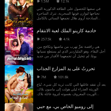
1.5M
12.1k
في سعيها للحصول على الطاقة الذكورية التي
تحتاجها لتوازن قوتها السحرية، تترك الساحرة
الساذجة أروى هلال تجمعها النسائي بالكامل
للالتحاق بمدرسة خاصة مختلطة حيث تتصاعد
الشرارات بينها وبين فريد كاظم، الشاب الأعمى
خادمة كازينو الملك لعبة الانتقام
الذي يتمتع بجاذبية ساحرة. عندما تكتشف اللعنة
التي تحرمه من بصره، يتفقان على صفقة: إذا
257.5k
4.1k
تمكنت من علاجه واستعادة بصره، فسيفعل أي
شيء تطلبه. لكن أروى ستواجه صدمة ثقافية في
.هي راقصة تعرٍّ تهرب من ماضيها وتكافح من
حياتها عندما تتعلم أن "النوم معًا" لا يعني ما كانت
أجل البقاء، وهو الملياردير الذي لم يستطع نسيانها
تظنه
يومًا. لم تتخيل أن تجمعهما الأقدار من جديد
تحررتُ على يد المزارع الجذاب
7M
101.8k
بعد أن تفقد عائلتها التي كانت ثرية كل شيء، تُباع
الوريثة العذراء ليلي هولت إلى ماسون بلاك،
الوريث المعروف بقسوته لثروة عائلة بلاك.
وبسبب رعبها من سمعته العنيفة، تهرب ليلي من
ماسون في ليلة زواجهما المزيف لتصطدم بكال
إلى روميو الخاص بي، مع حبي
فوستر، مزارع لطيف وجذاب يقع في حبها من