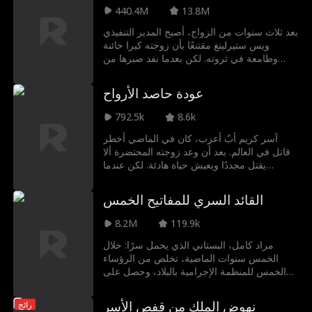
لاحقًا بالملياردير حسام الخالدي، الذي اكتشف أن
440.4M
13.8M
الولد هو ابنه الذي لم يكن يعلم بوجوده. حاول
حسام تتبع أثرهما، لكنه فقدهما بسبب الظروف،
بعد ثلاث سنوات من الزواج، أصبح المدير التنفيذي
لتعود الأقدار وتجمع بينهما مرة أخرى بعد سلسلة
ويس ستيرلينغ مقتنعًا بأن زوجته كيرا خائنة
من التعقيدات وسوء الفهم، وتبدأ خيوط قصة
وطامعة في ثروته. لكن بعدما نفد صبرها من
جديدة تربط بين أمل وحسام، ويعود الفصل
اتهاماته وسوء معاملته، قررت كيرا الطلاق
المفقود من حياتهما إلى الواجهة من جديد
واستعادة هويتها الحقيقية... وريثة ملياردير! كيف
عودة حاصد الأرواح
سيتصرف ويس عندما يدرك أنه ارتكب أكبر خطأ
في حياته؟ هل ستنتقم كيرا منه... أم ستعود لحبه
792.5k
8.6k
مرة أخرى؟
آسر كريم أبٌ أعزب، كان في الماضي أخطر
قاتل في العالم. بعد أن وعد زوجته المحتضرة ألا
يقتل مجددًا ويعيش حياة هادئة. لكن عندما
تُختطف ابنته من قِبل المافيا الروسية، يضطر
لكسر وعده والعودة ليصبح القاتل الأسطوري الذي
القائد السري للمفاتيح الخمس
يرعب الأشرار.
8.2M
119.9k
مراد كامل، البستاني الذي يحمل سرًا: خلال
الخمس سنوات الماضية، تخلص من الرؤساء
الخمس للمنظمة الإجرامية بالبلاد، وحصل على
مفاتيحهم الخمسة الذهبية: رمز سلطتهم، وهم
أيضًا المفاتيح الخمسة للخزنة السرية بالقبو التي
نهوض الملك من قفص الأسر
رائج
يُخزن بها ثروتهم كلها. وهو الآن مستعد للتوقف