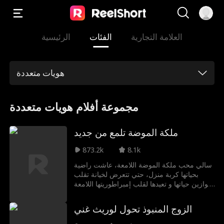
العلامة التجارية
الفئات
الرئيسية
هويات متعددة
مجموعة أفلام هويات متعددة
ملكة الموضة تلمع من جديد
873.2k
8.1k
سالي محب ملكة الموضة اللامعة، عاشت راضية
بحياتها كربة منزل، حتي تتعرض لخيانة تقلب
موازين حياتها و تعيدها لقلب إمبراطوريتها اللامعة
في عالم الموضة من خلال حفل النجوم و الأناقة
الزوج المنبوذ تحول لوريث غني