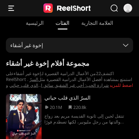
العلامة التجارية
الفئات
الرئيسية
إخوة غير أشقاء
مجموعة أفلام إخوة غير أشقاء
اكتشف22من الأعمال الدرامية القصيرة لـ⁨إخوة غير أشقاء⁩على
ReelShort . استمتع بمشاهدة أفضل الأعمال الدرامية القصيرة مثل
⁨السرّ
اضغط للمزيد
⁨شرارة الحب: أخي غير الشقيق سائق ا
...
الذي قلب حياتي⁩
و
السرّ الذي قلب حياتي
20.1M
220.8k
تنتقل لجين إلى ثانوية القديسة مريم بعد زواج
والدتها من رجلٍ مليونير، لكنها تصطدم فورًا
بكريم، زميلها الجذاب الذي يتبيّن لاحقًا أنه أخوها
غير الشقيق من زواج والدتها! فهل سيتمكّن كلٌّ