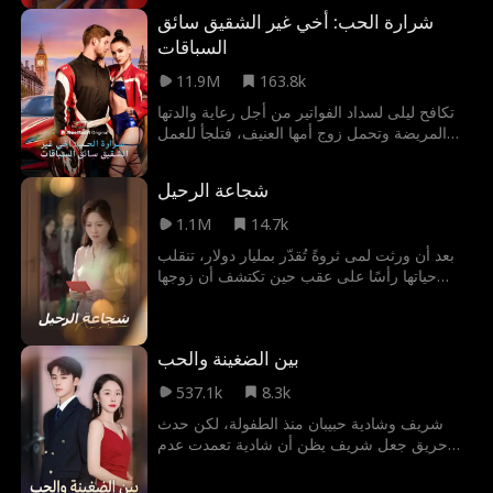
من لجين وكريم من إيجاد أرضية مشتركة
شرارة الحب: أخي غير الشقيق سائق
والتعايش سلميًا؟ أم أن الكيمياء القوية بينهما
ستقود إلى مشاعر لا يمكن إنكارها؟
السباقات
11.9M
163.8k
تكافح ليلى لسداد الفواتير من أجل رعاية والدتها
المريضة وتحمل زوج أمها العنيف، فتلجأ للعمل
كراقصة في سباقات الشوارع غير القانونية. لكن،
وكأن القدر يسخر منها، تصطدم بدون أن تدري
شجاعة الرحيل
بأشهر وأخطر متسابق شوارع في العالم--أخيها
غير الشقيق. وتعطيه عذريتها.
1.1M
14.7k
بعد أن ورثت لمى ثروةً تُقدّر بمليار دولار، تنقلب
حياتها رأسًا على عقب حين تكتشف أن زوجها
فارس يخفي عنها زواجًا سريًا من امرأة أخرى.
وبينما تحاول استيعاب الخيانة، تتلقى ضربة أقسى
حين تعلم أن حملها المنتظر انتهى بإجهاض
بين الضغينة والحب
مأساوي، كان فارس هو المتسبّب فيه. في خضم
الألم والانكسار، تنهض لمى من تحت الركام،
537.1k
8.3k
مدفوعة بالغضب والخذلان، لتبدأ رحلة انتقام لا
تعرف الرحمة... ولا العودة.
شريف وشادية حبيبان منذ الطفولة، لكن حدث
حريق جعل شريف يظن أن شادية تعمدت عدم
إنقاذه آنذاك، مما تسبب في شعوره بالاستياء تجاه
حبه لها. وخلال ثلاث سنوات من الزواج، تعمد