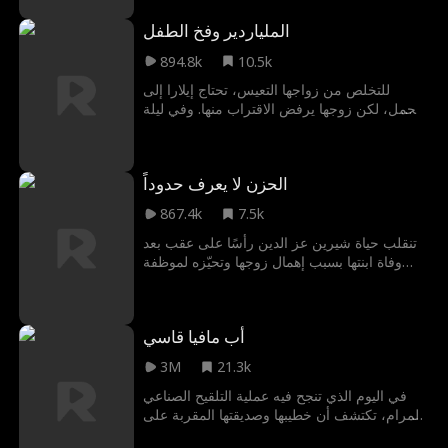
عائلة الوكيل يريدون الثأر والانتقام
الملياردير وفخ الطفل
894.8k
10.5k
للتخلص من زواجها التعيس، تحتاج إيلارا إلى
الحمل، لكن زوجها يرفض الاقتراب منها. وفي ليلة
مصيرية، تجد نفسها بين أحضان كول، غافلة عن
كونه مديراً تنفيذياً مليارديراً متخفياً وعم زوجها.
متى ستكتشف إيلارا هوية كول الحقيقية، وتدرك
الحزن لا يعرف حدوداً
أنه فتى أحلامها الذي طالما بحثت عنه؟
867.4k
7.5k
تنقلب حياة شيرين عز الدين رأسًا على عقب بعد
وفاة ابنتها بسبب إهمال زوجها وتحيّزه لموظفة
جميلة. وتزداد الأمور سوءًا حين يرفض زوجها
تصديقها، ويظنّ أنها تخفي ابنتهما عنه، فيحوّل
حياتها إلى جحيم لا يُطاق.
أب مافيا قاسي
3M
21.3k
في اليوم الذي تنجح فيه عملية التلقيح الصناعي
لمرام، تكتشف أن خطيبها وصديقتها المقربة على
علاقة غرامية. محبطة، تقرر أن تربي طفلها