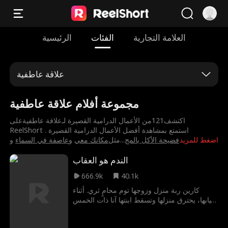
العلامة التجارية
الفئات
الرئيسية
علاقة عاطفية
مجموعة أفلام علاقة عاطفية
اكتشف121من الأعمال الدرامية القصيرة لـ⁨علاقة عاطفية⁩على
ReelShort . استمتع بمشاهدة أفضل الأعمال الدرامية القصيرة
اضغط للمزيد
⁨فضيحة الأكل بالمج
...
مثل
⁨مكانك معي⁩
و
⁨عاصفة في السماء⁩
و
الندم هو العقاب
666.9k
40.1k
كارين ربة منزل وزوجها توم محامٍ ثري. أثناء
غيابها، يحترق منزلها وتسقط ابنتها آنا ذات الخمس
سنوات لتصارع الموت. ترافق فاعلة الخير ميري
سيارة الإطفاء التي يقودها النقيب بوب لنقل آنا إلى