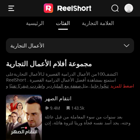
العلامة التجارية
الفئات
الرئيسية
الأعمال التجارية
مجموعة أفلام الأعمال التجارية
اكتشف100من الأعمال الدرامية القصيرة لـ⁨الأعمال التجارية⁩على
ReelShort . استمتع بمشاهدة أفضل الأعمال الدرامية القصيرة
اضغط للمزيد
⁨تنحّوا جانبا
...
مثل
⁨صفقة مع الملياردير⁩
و
⁨!طردت عبقريًا تقنيًا⁩
و
انتقام الصهر
9.4M
143.5k
بعد سنوات من سوء المعاملة من قبل عائلة
زوجته، يجد أسد نفسه فجأة وريثا لثروة هائلة، إذن
كيف سيحصل على انتقامه الآن وهل نجح فيها؟