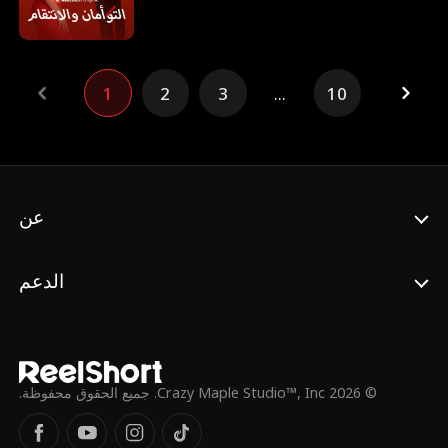
القاسي مروان. بعد تعذبيها ودفعها من على
الجرف، اختفت دون أثر، حتى اُعتبرت ميتة. ونورا
الحزينة عادت من الخارج، عازمة على الانتقام
لأختها الصغرى بدخولها لحياتها. لكن كل حركة منها
1
2
3
...
10
تُقابل بالشك من مروان وأتباعه، يراقبونها
وينتظرون أي خطأ منها، ودون علم الجميع، تنجو
ندى، وجهها مصاب وذكرياتها الرئيسية مفقودة،
وخضعت لجراحة ترميمية، متمسكة بحبها الذي
تظنه حقيقيًا، تقاتل لتعود لمنزلها، لتجد نفسها أمام
محتالة تعيش حياتها، تلك المرأة هي نورا، توأمها
المتطابق التي لا تتذكرها، وحيث أن عودة ندى
عن
أفسدت خطة نورا، فقام الشريران- مروان
وسلوى بالتفريق بين الأختين أكثر وأكثر، لتتحول
ندى ضد نورا. لكن عندما تتعرف ندى على أختها
الدعم
الكبرى، هل سيكون قد فات الأوان لاستعادة
علاقتهما... والعثور على النهاية السعيدة؟
© 2026 Crazy Maple Studio™, Inc. جميع الحقوق محفوظة.