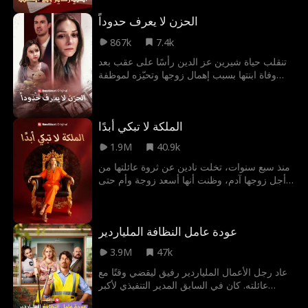
متى ستكتشف إيلارا هوية كول الحقيقية، وتدرك
الحزن لا يعرف حدوداً
أنه فتى أحلامها الذي طالما بحثت عنه؟
867k
7.4k
تنقلب حياة شيرين عز الدين رأسًا على عقب بعد
وفاة ابنتها بسبب إهمال زوجها وتحيّزه لموظفة
جميلة. وتزداد الأمور سوءًا حين يرفض زوجها
تصديقها، ويظنّ أنها تخفي ابنتهما عنه، فيحوّل
حياتها إلى جحيم لا يُطاق.
الملكة لا تبكي أبدًا
1.9M
40.9k
منذ سبع سنوات، تخلت نادين عن ثروة عائلتها من
أجل زوجها آدم، وظنت أنها أسعد زوجة وأم حتى
انهار عالمها حين خانها آدم وأعز صديقاتها أروى ،
وأدخلاها السجن وسلباها ابنتها. والآن، بعد أن
عرفت وجههما الحقيقي، قررت نادين أن تستعيد
عودة عامل النظافة الملياردير
مكانتها كوريثة شرعية، واسترجاع ابنتها، وإظهار ما
تعنيه الملكة الحقيقية للجميع.
3.9M
47k
عاد رجل الأعمال الملياردير رفيق ليقضي وقتًا مع
عائلته. كان في السابق المدير التنفيذي لأكبر
شركة دفاع في العالم، ولكنه الآن مجرد عامل