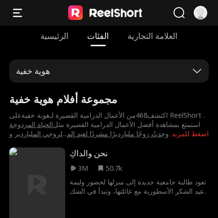
العلامة التجارية
الفئات
الرئيسية
هوية خفية
مجموعة أفلام هوية خفية
اكتشف468من الأعمال الدرامية القصيرة لـ⁨هوية خفية⁩على ReelShort .
استمتع بمشاهدة أفضل الأعمال الدرامية القصيرة مثل
⁨الحياة المزدوجة
اضغط للمزيد
⁨وجدتُ زوجًا مليارديرًا مشردًا لعيد الم
...
لزوجي الملياردير⁩
و
نحن والداكِ
3M
50.7k
تعود طالبة جامعية جديدة إلى منزلها لحضور وليمة
عيد الشكر الأسطورية مع عائلتها، وتبدأ في الشك
في وجود شيء خاطئ مع والديها.