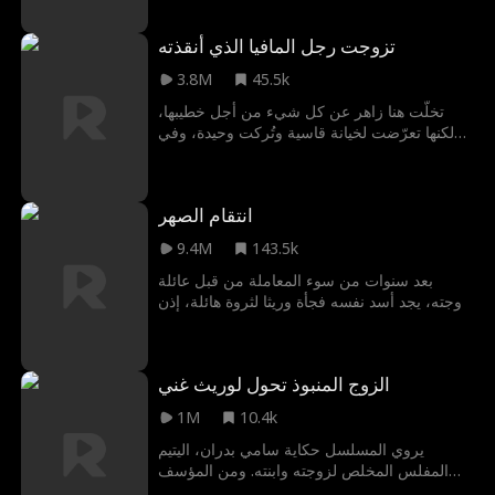
مطعم صغير لإنقاذها وتدمير كارتل نافارو.
تزوجت رجل المافيا الذي أنقذته
3.8M
45.5k
تخلّت هنا زاهر عن كل شيء من أجل خطيبها،
لكنها تعرّضت لخيانة قاسية وتُركت وحيدة، وفي
لحظة يأس للبقاء هناك، دخلت في زواجٍ مفاجئ
مع كريم مالك، ذلك البلطجي الذي أنقذته بالصدفة
بقبلة واحدة أثناء هروبه. تشتعل المشاعر بينهما،
انتقام الصهر
بينما يتصدى كريم لحمايتها من خطيبها السابق
المنتقم ومن كل خطر يهددها. ومع مرور الوقت
9.4M
143.5k
وبداية حياتهما الجديدة، تبدأ هنا في إدراك أن كريم
ليس مجرد رجلٍ عابر من الشارع...
بعد سنوات من سوء المعاملة من قبل عائلة
زوجته، يجد أسد نفسه فجأة وريثا لثروة هائلة، إذن
كيف سيحصل على انتقامه الآن وهل نجح فيها؟
الزوج المنبوذ تحول لوريث غني
1M
10.4k
يروي المسلسل حكاية سامي بدران، اليتيم
المفلس المخلص لزوجته وابنته. ومن المؤسف
لسامي، أن عائلة زوجته دائمًا ما ترفضه، ويسعون