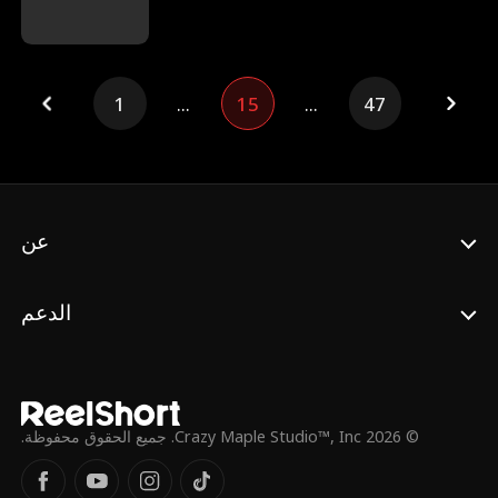
والآن، وقد عاد بالزمن إلى يوم الحساب المشؤوم،
يسعى ميلو لتحقيق العدالة. فمَن يا ترى سيندم
على معاداته هذه المرة؟
1
...
15
...
47
عن
الدعم
© 2026 Crazy Maple Studio™, Inc. جميع الحقوق محفوظة.