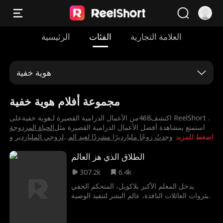
العلامة التجارية
الفئات
الرئيسية
هوية خفية
مجموعة أفلام هوية خفية
اكتشف468من الأعمال الدرامية القصيرة لـ⁨هوية خفية⁩على ReelShort .
استمتع بمشاهدة أفضل الأعمال الدرامية القصيرة مثل
⁨الحياة المزدوجة
اضغط للمزيد
⁨وجدتُ زوجًا مليارديرًا مشردًا لعيد الم
...
لزوجي الملياردير⁩
و
الطلاق الذي هز العالم
307.2k
6.4k
يدخل المعلم الأكبر بلاكويل، المتحكم الخفي
بثروات العائلات النافذة، عالم البشر لتنفيذ الوصية
الأخيرة لتلميذه. يتنكر كصهر مقيم لحماية عائلة نيل
لثلاث سنوات، فلا يلقى سوى السخرية والمهانة.