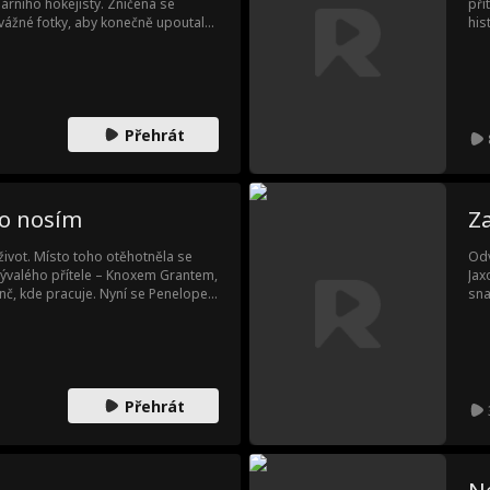
árního hokejisty. Zničená se
při
žné fotky, aby konečně upoutala
his
ošle Coltonovi, kapitánovi
vez
stále utahuje. Co se mezi nimi
sno
a V
nav
zas
Přehrát
ho nosím
Za
život. Místo toho otěhotněla se
Odv
valého přítele – Knoxem Grantem,
Jax
nč, kde pracuje. Nyní se Penelope
sna
ý by pro ni spálil celý svět, a
kte
 shořela ona.
Přehrát