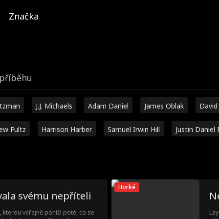
Značka
příběhu
utzman
J.J. Michaels
Adam Daniel
James Oblak
David
ew Fultz
Harrison Harber
Samuel Irwin Hill
Justin Daniel 
Horké
ala svému nepříteli
Ne
 kterou veřejně poníží poté, co se
Lay