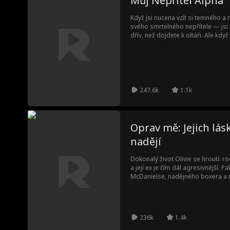
Můj Nepřítel Alpha
Když jsi nucena vzít si temného 
svého smrtelného nepřítele — jsi s
dřív, než dojdete k oltáři. Ale kdy
tvé smečky, přijmeš, že jste si so
následky?
247.6k
1.1k
Oprav mě: Jejich lás
nadějí
Dokonalý život Olivie se hroutí: ro
a její ex je čím dál agresivnější. 
McDanielse, nadějného boxera a
minulostí. Když Olivii zachrání, pře
nebezpečím si Bash musí vybrat: 
zachrání dívku, která ho může zniči
236k
1.4k