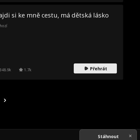
jdi si ke mně cestu, má dětská lásko
hozí
Přehrát
348.9k
1.7k
Stáhnout