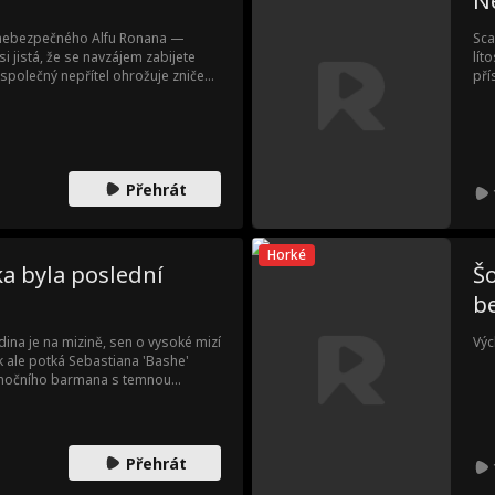
Ne
a nebezpečného Alfu Ronana —
Sca
i jistá, že se navzájem zabijete
lít
ž společný nepřítel ohrožuje zničení
pří
uzeni? Nebo sklidíš smrtelné
sko
Che
pře
pob
a n
Přehrát
roz
a z
pri
a v
Horké
pri
ka byla poslední
Šo
b
dina je na mizině, sen o vysoké mizí
Výc
Pak ale potká Sebastiana 'Bashe'
 nočního barmana s temnou
skočí mezi nimi jiskra. S blížícím se
půjde si za svými sny, nebo
t?
Přehrát