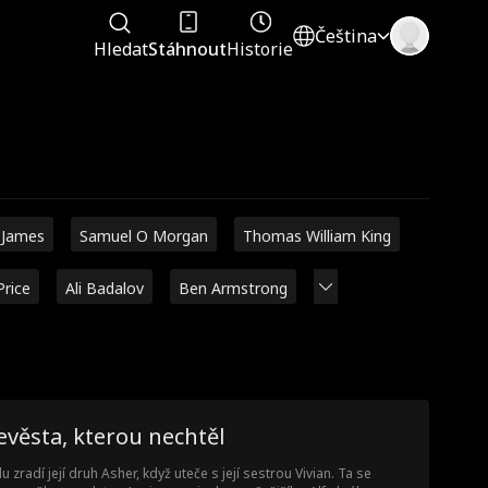
Čeština
Hledat
Stáhnout
Historie
 James
Samuel O Morgan
Thomas William King
Price
Ali Badalov
Ben Armstrong
věsta, kterou nechtěl
lu zradí její druh Asher, když uteče s její sestrou Vivian. Ta se