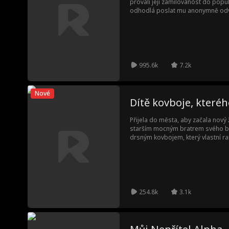
provalí její zamilovanost do popul
odhodlá poslat mu anonymně odvá
jeho pozornost. Jenže omylem je p
hokejového týmu, který si z ní neu
stane?
995.6k
7.2k
Nové
Dítě kovboje, které
Přijela do města, aby začala nový 
starším mocným bratrem svého bý
drsným kovbojem, který vlastní ra
ocitá mezi dvěma muži: jedním, kter
svým bývalým, který by chtěl, aby
254.8k
3.1k