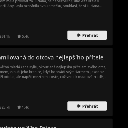
tom měla provdat za Luciana, nejnebezpečnějšího Alfa krále v
torii. Aby Layla ochránila svou smečku, souhlasí, že si Luciana
me místo Vivian. Asher přitom stále věří, že Layla je jeho
ubenka. Když se Layla a Lucian berou ve stejnou chvíli jako Asher
ivian, vyjde pravda konečně najevo. Ve chvíli, kdy se Layla chystá
ždy odejít, Asher zjistí, že ho Vivian jen využila. Dokáže ji ještě
tavit, nebo ji ztratí navždy?
Přehrát
891.1k
5.4k
milovaná do otcova nejlepšího přítele
ážná mladá žena Kylie, okouzlená nejlepším přítelem svého otce,
onem, zkouší jeho hranice, když ho svádí svým šarmem. Jaxon se
ží odolat, ale napětí mezi nimi roste, což vede k osudové zradě,
rá všechno změní.
Přehrát
325.7k
1.4k