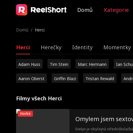
Domů
Kategorie
Domů
/
Herci
Herci
Herečky
Identity
Momentky 
Adam Huss
Tim Stein
Marc Hermann
Ian Sch
Aaron Oberst
Griffin Blazi
Tristan Rewald
Andr
Filmy všech Herci
Horké
Omylem jsem sextov
Evelyn je obyčejná středoškolačka,