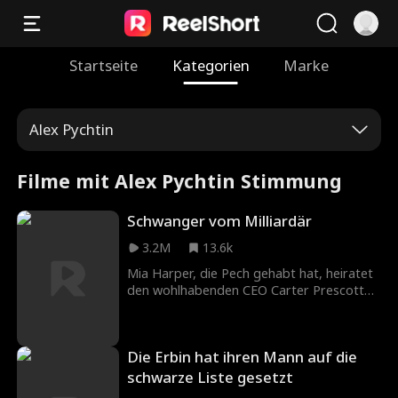
Startseite
Kategorien
Marke
Alex Pychtin
Filme mit Alex Pychtin Stimmung
Schwanger vom Milliardär
3.2M
13.6k
Mia Harper, die Pech gehabt hat, heiratet
den wohlhabenden CEO Carter Prescott
als Teil eines Deals. Aus der Fake-Ehe wird
schnell echte Liebe. Doch ihre Beziehung
wird auf die Probe gestellt, als Carters
Die Erbin hat ihren Mann auf die
verrückte Ex-Freundin Lily alles daran
setzt, ihn zurückzugewinnen. Die Situation
schwarze Liste gesetzt
wird noch komplizierter, als Mia erfährt,