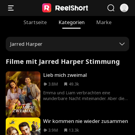
Startseite
Kategorien
Marke
Jarred Harper
Filme mit Jarred Harper Stimmung
Lieb mich zweimal
3.8M
49.3k
Emma und Liam verbrachten eine
wunderbare Nacht miteinander. Aber diese
endete abrupt, als Liam am nächsten
Morgen ohne eine Erklärung verschwand.
Sechs Monate später treffen sie sich auf
Wir kommen nie wieder zusammen
der Hochzeit von Emmas Schwester
wieder, bei der Liam der Trauzeuge ist. Als
3.9M
13.3k
ihre ungeklärten Gefühle wieder