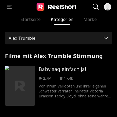
Startseite
Kategorien
Marke
Alex Trumble
Filme mit Alex Trumble Stimmung
Baby sag einfach ja!
2.7M
17.4k
Von ihrem Verlobten und ihrer eigenen
Schwester verraten, heiratet Victoria
Branson Teddy Lloyd, ohne seine wahre
Identität zu kennen – einen heimlichen
Milliardär. Gemeinsam müssen sie sich
gegen Victorias böse Familie stellen, die
Gesellschaft ihrer Mutter zurückerobern