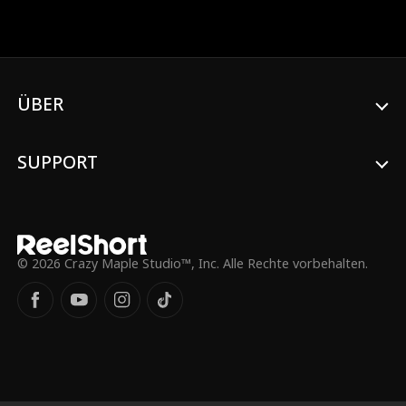
steht Leanne zu Ethan, während er seine
außergewöhnlichen Fähigkeiten einsetzt,
um sie vor verschiedenen Bedrohungen
zu schützen. Zu Unrecht als Deserteur
und Goldgräber abgestempelt, enthüllt
Ethan schließlich seine wahre Identität als
ÜBER
Anführer der geheimen
Gerechtigkeitsgruppe 'GUARDIAN
FORCE.' Er verbirgt seine Identität, um
SUPPORT
Verräter aufzuspüren und eine böse
Organisation zu zerschlagen, während er
gleichzeitig ein hingebungsvoller Ehemann
und Vater ist.
© 2026 Crazy Maple Studio™, Inc. Alle Rechte vorbehalten.