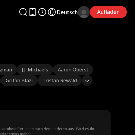
Aufladen
Deutsch
tzman
J.J. Michaels
Aaron Oberst
Griffin Blazi
Tristan Rewald
ie Unruhestifter einen nach dem anderen aus. Wird es ihr
 oder etwas mehr?