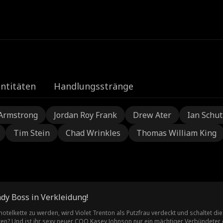
e
ntitäten
Handlungsstränge
Armstrong
Jordan Roy Frank
Drew Ater
Ian Schu
Tim Stein
Chad Wrinkles
Thomas William King
ady Boss in Verkleidung!
hotelkette zu werden, wird Violet Trenton als Putzfrau verdeckt und schaltet d
ten? Und ist ihr sexy neuer COO Kasey Johnson nur ein mächtiger Verbündeter