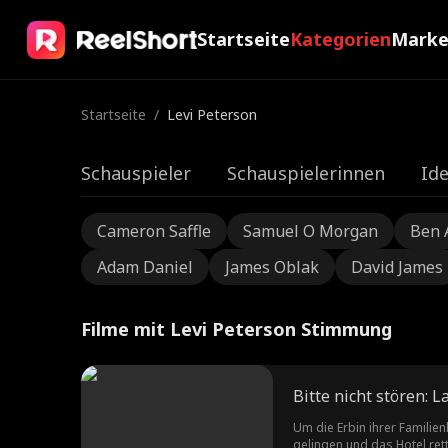
Startseite
Kategorien
Mark
Startseite
/
Levi Peterson
Schauspieler
Schauspielerinnen
Ide
Cameron Saffle
Samuel O Morgan
Ben 
Adam Daniel
James Oblak
David James
Filme mit Levi Peterson Stimmung
Bitte nicht stören: L
Um die Erbin ihrer Familien
gelingen und das Hotel ret