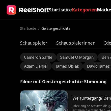
Startseite
Kategorien
Mark
Startseite
/
Geistergeschichte
Schauspieler
Schauspielerinnen
Ide
Cameron Saffle
Samuel O Morgan
Ben 
Adam Daniel
James Oblak
David James
Filme mit Geistergeschichte Stimmung
Jahrelang beschützte die ge
erfuhren die Menschen, wel