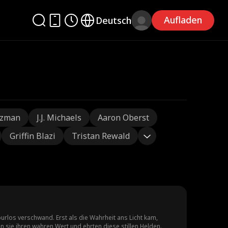
Aufladen
Deutsch
tzman
J.J. Michaels
Aaron Oberst
Griffin Blazi
Tristan Rewald
urlos verschwand. Erst als die Wahrheit ans Licht kam,
n sie ihren wahren Wert und ehrten diese stillen Helden.