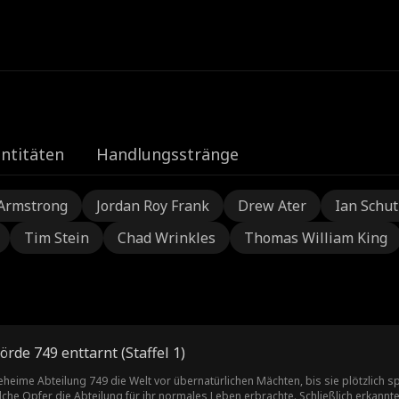
e
ntitäten
Handlungsstränge
Armstrong
Jordan Roy Frank
Drew Ater
Ian Schu
Tim Stein
Chad Wrinkles
Thomas William King
Weltuntergang? Behörde 749 enttarnt (Staffel 1)
heime Abteilung 749 die Welt vor übernatürlichen Mächten, bis sie plötzlich sp
che Opfer die Abteilung für ihr normales Leben erbrachte. Schließlich erkannte