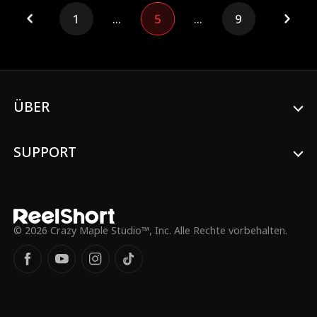
sein, und hofft, echte Freunde zu finden
1
...
5
...
9
und ein normales Teenagerleben zu
führen. Doch ihr Plan gerät außer
Kontrolle, als Candice Mathis, die Tochter
der Haushälterin der Familie Kaplan, an
der Schule auftaucht und sich als Kaplan-
Erbin ausgibt. Candice steigt schnell an die
Spitze der sozialen Hierarchie, während
ÜBER
Hailey am unteren Ende landet und
Mobbing und Spott ausgesetzt ist.
SUPPORT
© 2026 Crazy Maple Studio™, Inc. Alle Rechte vorbehalten.