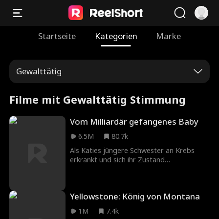
Startseite
Kategorien
Marke
Gewalttätig
Filme mit Gewalttätig Stimmung
Vom Milliardär gefangenes Baby
6.5M
80.7k
Als Katies jüngere Schwester an Krebs
erkrankt und sich ihr Zustand
verschlechtert, um das Kind eines
mysteriösen Milliardärs zu bekommen.
Doch als es schwieriger wird, ihre
Yellowstone: König von Montana
Beziehung dem Großvater des CEOs zu
beweisen, kommen Katie und Herr Brandt
1M
7.4k
sich immer näher, obwohl die einzige Regel